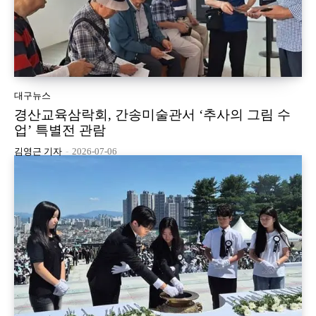
대구뉴스
경산교육삼락회, 간송미술관서 ‘추사의 그림 수
업’ 특별전 관람
김영근 기자
-
2026-07-06