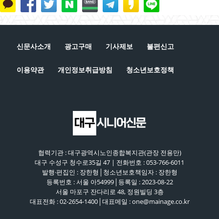
은퇴는 새로운 시작, 새로운 출발이다 [시니어 이슈
플러스 2회]
41:51
단순 갑질에 의한 자살인가?, 사회적 타살인가? [시
니어 이슈 플러스 1회]
신문사소개
광고구매
기사제보
불편신고
44:42
이용약관
개인정보취급방침
청소년보호정책
협력기관 : 대구광역시노인종합복지관(관장 전용만)
대구 수성구 청수로35길 47 | 전화번호 : 053-766-6011
발행·편집인 : 장한형│청소년보호책임자 : 장한형
등록번호 : 서울 아54999│등록일 : 2023-08-22
서울 마포구 잔다리로 48, 정원빌딩 3층
대표전화 : 02-2654-1400│대표메일 : one@mainage.co.kr