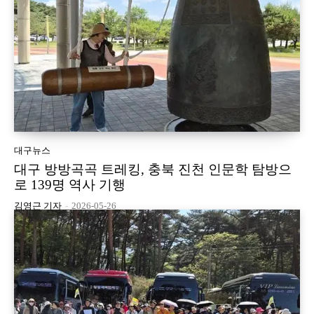
대구뉴스
대구 방방곡곡 트레킹, 충북 진천 인문학 탐방으
로 139명 역사 기행
김영근 기자
-
2026-05-26