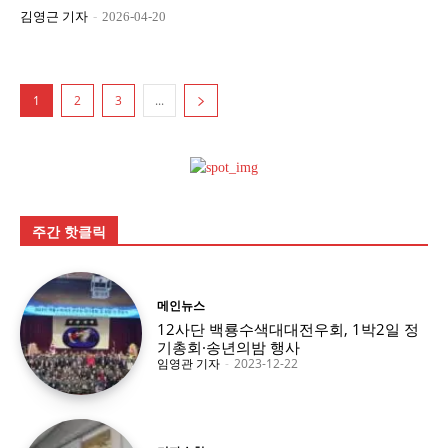
김영근 기자
-
2026-04-20
1
2
3
...
주간 핫클릭
메인뉴스
12사단 백룡수색대대전우회, 1박2일 정
기총회·송년의밤 행사
임영관 기자
-
2023-12-22