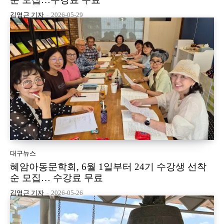
김영근 기자
-
2026-05-29
대구뉴스
혜암아동문학회, 6월 1일부터 24기 수강생 선착
순 모집… 수강료 무료
김영근 기자
-
2026-05-26