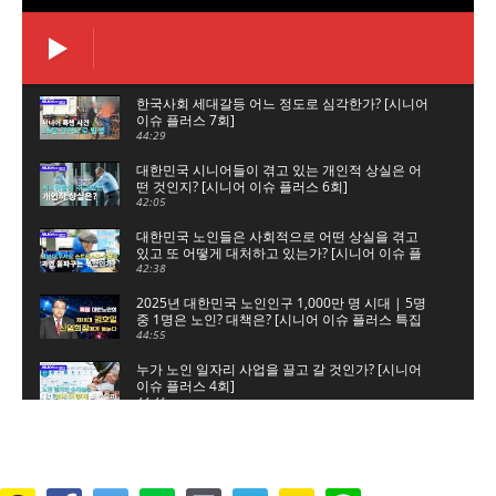
한국사회 세대갈등 어느 정도로 심각한가? [시니어
이슈 플러스 7회]
44:29
대한민국 시니어들이 겪고 있는 개인적 상실은 어
떤 것인지? [시니어 이슈 플러스 6회]
42:05
대한민국 노인들은 사회적으로 어떤 상실을 겪고
있고 또 어떻게 대처하고 있는가? [시니어 이슈 플
러스 5회]
42:38
2025년 대한민국 노인인구 1,000만 명 시대 | 5명
중 1명은 노인? 대책은? [시니어 이슈 플러스 특집
대한노인회]
44:55
누가 노인 일자리 사업을 끌고 갈 것인가? [시니어
이슈 플러스 4회]
44:41
노인 일자리 숫자놀음, 누구를 위한 것인가? [시니
어 이슈 플러스 3회]
45:34