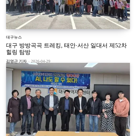
대구뉴스
대구 방방곡곡 트레킹, 태안·서산 일대서 제52차
힐링 탐방
김영근 기자
-
2026-04-29