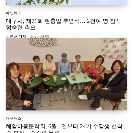
메인뉴스
대구시, 제71회 현충일 추념식… 2천여 명 참석
엄숙한 추모
김영근 기자
-
2026-06-08
대구뉴스
혜암아동문학회, 6월 1일부터 24기 수강생 선착
순 모집…수강료 무료