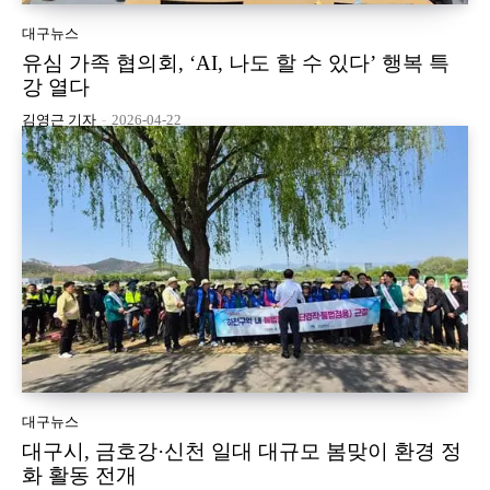
대구뉴스
유심 가족 협의회, ‘AI, 나도 할 수 있다’ 행복 특
강 열다
김영근 기자
-
2026-04-22
대구뉴스
대구시, 금호강·신천 일대 대규모 봄맞이 환경 정
화 활동 전개