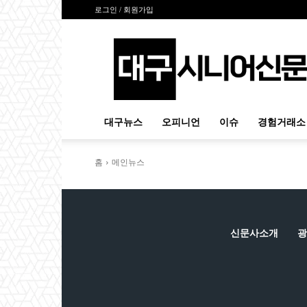
로그인 / 회원가입
대
구
시
니
어
신
대구뉴스
오피니언
이슈
경험거래소
문
홈
메인뉴스
신문사소개
광