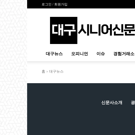
로그인 / 회원가입
대
구
시
니
어
신
대구뉴스
오피니언
이슈
경험거래소
문
홈
대구뉴스
신문사소개
광