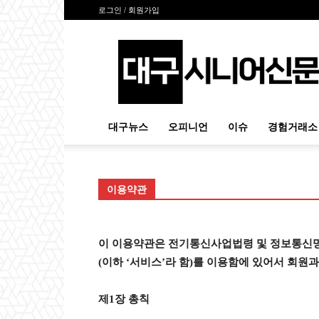
로그인 / 회원가입
대
구
시
니
어
신
대구뉴스
오피니언
이슈
경험거래소
문
이용약관
이 이용약관은 전기통신사업법령 및 정보통신망이
(이하 ‘서비스’라 함)를 이용함에 있어서 회원
제1장 총칙