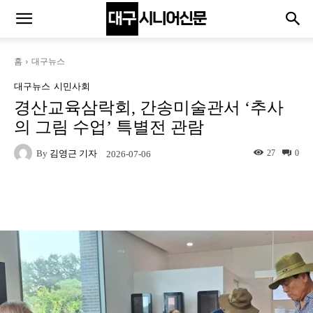
홈
대구뉴스
대구뉴스
시민사회
경산교육삼락회, 간송미술관서 ‘추사
의 그림 수업’ 특별전 관람
By
김영근 기자
27
0
2026-07-06
Naver
Facebook
Twitter
L