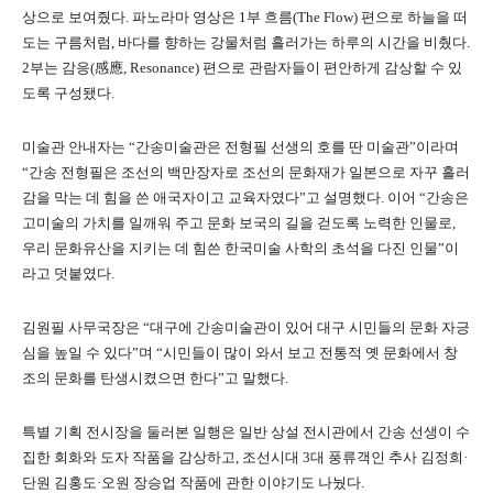
상으로 보여줬다. 파노라마 영상은 1부 흐름(The Flow) 편으로 하늘을 떠
도는 구름처럼, 바다를 향하는 강물처럼 흘러가는 하루의 시간을 비췄다.
2부는 감응(感應, Resonance) 편으로 관람자들이 편안하게 감상할 수 있
도록 구성됐다.
미술관 안내자는 “간송미술관은 전형필 선생의 호를 딴 미술관”이라며
“간송 전형필은 조선의 백만장자로 조선의 문화재가 일본으로 자꾸 흘러
감을 막는 데 힘을 쓴 애국자이고 교육자였다”고 설명했다. 이어 “간송은
고미술의 가치를 일깨워 주고 문화 보국의 길을 걷도록 노력한 인물로,
우리 문화유산을 지키는 데 힘쓴 한국미술 사학의 초석을 다진 인물”이
라고 덧붙였다.
김원필 사무국장은 “대구에 간송미술관이 있어 대구 시민들의 문화 자긍
심을 높일 수 있다”며 “시민들이 많이 와서 보고 전통적 옛 문화에서 창
조의 문화를 탄생시켰으면 한다”고 말했다.
특별 기획 전시장을 둘러본 일행은 일반 상설 전시관에서 간송 선생이 수
집한 회화와 도자 작품을 감상하고, 조선시대 3대 풍류객인 추사 김정희·
단원 김홍도·오원 장승업 작품에 관한 이야기도 나눴다.