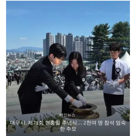
메인뉴스
대구시, 제71회 현충일 추념식… 2천여 명 참석 엄숙
한 추모