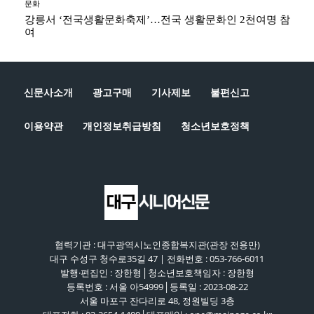
문화
강릉서 ‘전국생활문화축제’…전국 생활문화인 2천여명 참
여
신문사소개
광고구매
기사제보
불편신고
이용약관
개인정보취급방침
청소년보호정책
협력기관 : 대구광역시노인종합복지관(관장 전용만)
대구 수성구 청수로35길 47 | 전화번호 : 053-766-6011
발행·편집인 : 장한형│청소년보호책임자 : 장한형
등록번호 : 서울 아54999│등록일 : 2023-08-22
서울 마포구 잔다리로 48, 정원빌딩 3층