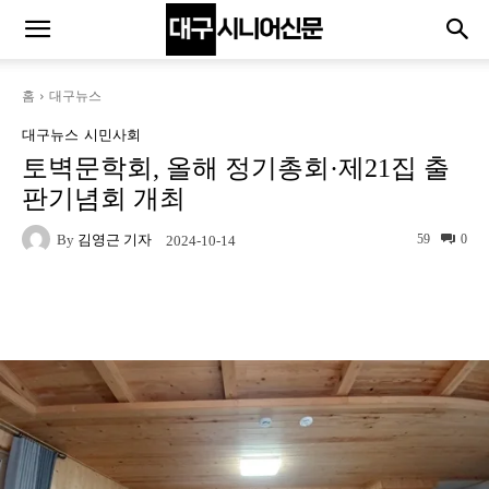
홈
대구뉴스
대구뉴스
시민사회
토벽문학회, 올해 정기총회·제21집 출
판기념회 개최
By
김영근 기자
59
0
2024-10-14
Naver
Facebook
Twitter
L