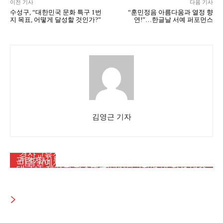
이전 기사
다음 기사
수성구, “대한민국 문화 특구 1번
“훈민정음 아름다움과 열정 향
지 목표, 어떻게 달성할 것인가?”
연!”…한글날 서예 퍼포먼스
김영근 기자
대구뉴스
대구뉴스
경산교육삼락회, 간송미술관서 ‘추사의 그림 수업’
메인뉴스
관련기사
마음원예치유연구소 김연화 대표, 대한치유산업학
특별전 관람
대구시, 제71회 현충일 추념식… 2천여 명 참석 엄숙
회 첫 학술대회서 석사 유일 논문 발표
한 추모