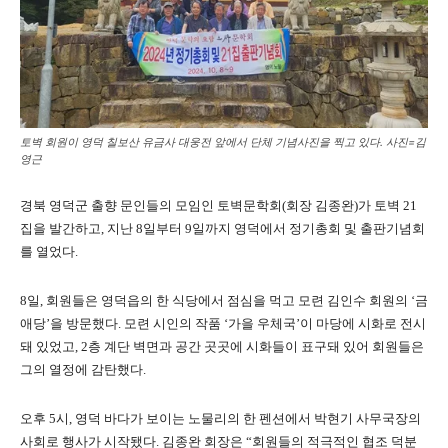
토벽 회원이 영덕 칠보산 유금사 대웅전 앞에서 단체 기념사진을 찍고 있다. 사진=김
영근
경북 영덕군 출향 문인들의 모임인 토벽문학회(회장 김종완)가 토벽 21
집을 발간하고, 지난 8일부터 9일까지 영덕에서 정기총회 및 출판기념회
를 열었다.
8일, 회원들은 영덕읍의 한 식당에서 점심을 먹고 모련 김인수 회원의 ‘금
애당’을 방문했다. 모련 시인의 작품 ‘가을 우체국’이 마당에 시화로 전시
돼 있었고, 2층 계단 벽면과 공간 곳곳에 시화들이 표구돼 있어 회원들은
그의 열정에 감탄했다.
오후 5시, 영덕 바다가 보이는 노물리의 한 펜션에서 박현기 사무국장의
사회로 행사가 시작됐다. 김종완 회장은 “회원들의 적극적인 협조 덕분