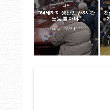
교육
“64세까지 생산인구·8시간
전
노동 틀 깨야”
관리자
-
2022-12-09