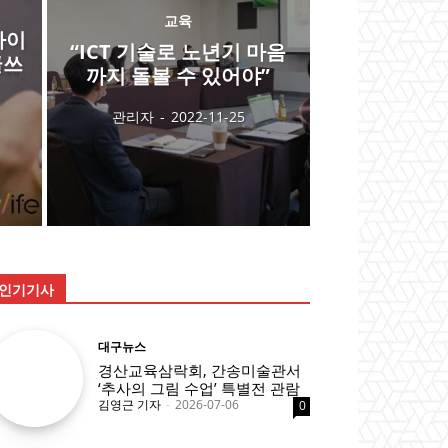
교육
라이
“ICT 기술로 노년기 마음
글쓰
까지 돌볼 수 있어야”
관리자
-
2022-11-25
인기기사
대구뉴스
경산교육삼락회, 간송미술관서
‘추사의 그림 수업’ 특별전 관람
김영근 기자
-
2026-07-06
0