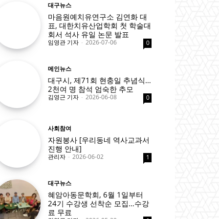
대구뉴스
마음원예치유연구소 김연화 대
표, 대한치유산업학회 첫 학술대
회서 석사 유일 논문 발표
임영관 기자
-
2026-07-06
0
메인뉴스
대구시, 제71회 현충일 추념식…
2천여 명 참석 엄숙한 추모
김영근 기자
-
2026-06-08
0
사회참여
자원봉사 [우리동네 역사교과서
진행 안내]
관리자
-
2026-06-02
1
대구뉴스
혜암아동문학회, 6월 1일부터
24기 수강생 선착순 모집…수강
료 무료