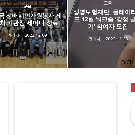
교육
교육
생명보험재단, 플레이
국 선배시민자원봉사 제
프 12월 워크숍 ‘감정 
2차 기관장 세미나 성료
기’ 참여자 모집
관리자
-
2022-12-09
관리자
-
2022-11-25