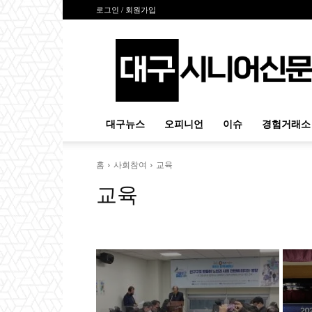
로그인 / 회원가입
대
구
시
니
어
신
대구뉴스
오피니언
이슈
경험거래소
문
홈
사회참여
교육
교육
교육
사회서비스
일
자원봉사