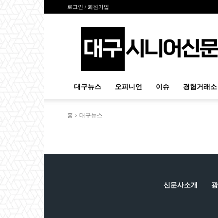
로그인 / 회원가입
대
구
시
니
어
신
대구뉴스
오피니언
이슈
경험거래소
문
홈
대구뉴스
신문사소개
광