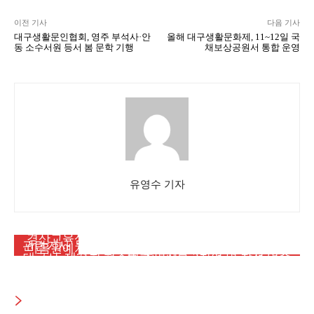
이전 기사
다음 기사
대구생활문인협회, 영주 부석사·안
올해 대구생활문화제, 11~12일 국
동 소수서원 등서 봄 문학 기행
채보상공원서 통합 운영
유영수 기자
대구뉴스
대구뉴스
경산교육삼락회, 간송미술관서 ‘추사의 그림 수업’
메인뉴스
관련기사
마음원예치유연구소 김연화 대표, 대한치유산업학
특별전 관람
대구시, 제71회 현충일 추념식… 2천여 명 참석 엄숙
회 첫 학술대회서 석사 유일 논문 발표
한 추모