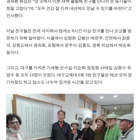
권세환 회장은 “먼 곳에서 이른 새벽 출발해 친구를 만나러 온 동기들이
정말 고맙다”며, “모두 건강 잘 지켜 내년에도 만날 수 있기를 바란다”고
인사했다.
이날 친구들은 전국 각지에서 많게는 8시간 이상 친구를 만나 모교를 방
문하기 위해 달려왔다. 서울에서 성창희·강봉선·배문주, 인천에서 장중
석, 강원도에서 권숙희, 포항에서 문주식·김충도, 경북 의성에서 박순옥
등이다.
그리고, 대구를 지켜온 기세봉·손수길·이순희·정정원·서태임·김종수·유
영수 등 모두 16명이 모였다. 대구교육대 6회 3반 친구들은 매년 모여 장
기자랑도 하고 담소도 나누며 정겨운 시간을 갖고 있다.