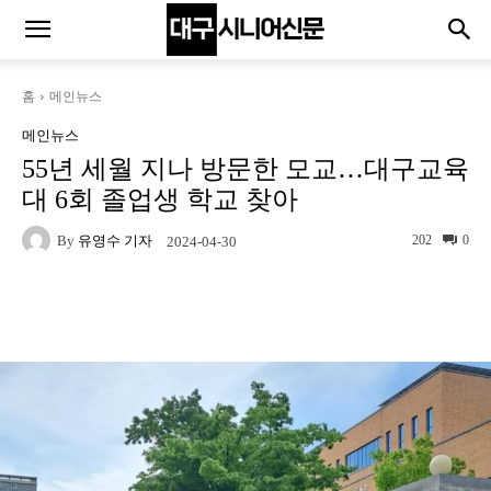
홈
메인뉴스
메인뉴스
55년 세월 지나 방문한 모교…대구교육
대 6회 졸업생 학교 찾아
By
유영수 기자
202
0
2024-04-30
Naver
Facebook
Twitter
L