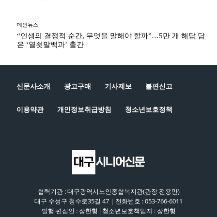
메인뉴스
“인생의 결정적 순간, 무엇을 말해야 할까”…5만 개 해답 담
은 ‘열쇳말백과’ 출간
신문사소개
광고구매
기사제보
불편신고
이용약관
개인정보취급방침
청소년보호정책
협력기관 : 대구광역시노인종합복지관(관장 전용만)
대구 수성구 청수로35길 47 | 전화번호 : 053-766-6011
발행·편집인 : 장한형│청소년보호책임자 : 장한형