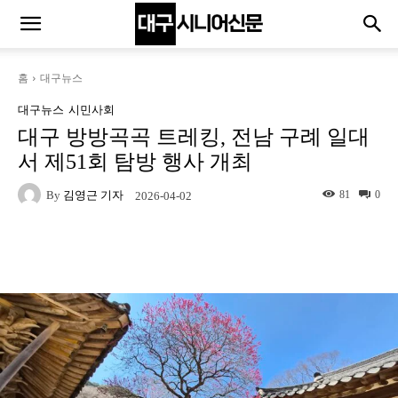
홈
대구뉴스
대구뉴스
시민사회
대구 방방곡곡 트레킹, 전남 구례 일대
서 제51회 탐방 행사 개최
By
김영근 기자
81
0
2026-04-02
Naver
Facebook
Twitter
L