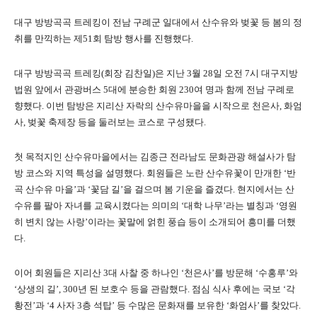
대구 방방곡곡 트레킹이 전남 구례군 일대에서 산수유와 벚꽃 등 봄의 정
취를 만끽하는 제51회 탐방 행사를 진행했다.
대구 방방곡곡 트레킹(회장 김찬일)은 지난 3월 28일 오전 7시 대구지방
법원 앞에서 관광버스 5대에 분승한 회원 230여 명과 함께 전남 구례로
향했다. 이번 탐방은 지리산 자락의 산수유마을을 시작으로 천은사, 화엄
사, 벚꽃 축제장 등을 둘러보는 코스로 구성됐다.
첫 목적지인 산수유마을에서는 김종근 전라남도 문화관광 해설사가 탐
방 코스와 지역 특성을 설명했다. 회원들은 노란 산수유꽃이 만개한 ‘반
곡 산수유 마을’과 ‘꽃담 길’을 걸으며 봄 기운을 즐겼다. 현지에서는 산
수유를 팔아 자녀를 교육시켰다는 의미의 ‘대학 나무’라는 별칭과 ‘영원
히 변치 않는 사랑’이라는 꽃말에 얽힌 풍습 등이 소개되어 흥미를 더했
다.
이어 회원들은 지리산 3대 사찰 중 하나인 ‘천은사’를 방문해 ‘수홍루’와
‘상생의 길’, 300년 된 보호수 등을 관람했다. 점심 식사 후에는 국보 ‘각
황전’과 ‘4 사자 3층 석탑’ 등 수많은 문화재를 보유한 ‘화엄사’를 찾았다.