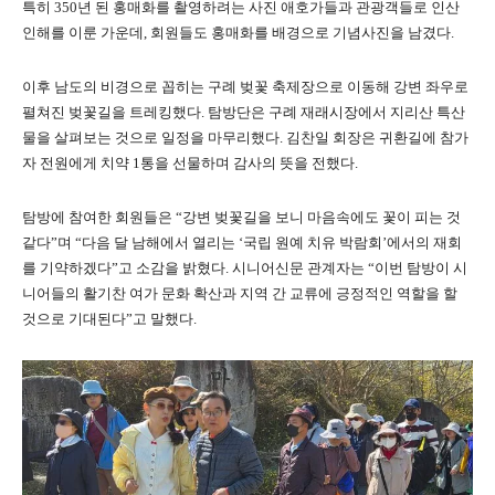
특히 350년 된 홍매화를 촬영하려는 사진 애호가들과 관광객들로 인산
인해를 이룬 가운데, 회원들도 홍매화를 배경으로 기념사진을 남겼다.
이후 남도의 비경으로 꼽히는 구례 벚꽃 축제장으로 이동해 강변 좌우로
펼쳐진 벚꽃길을 트레킹했다. 탐방단은 구례 재래시장에서 지리산 특산
물을 살펴보는 것으로 일정을 마무리했다. 김찬일 회장은 귀환길에 참가
자 전원에게 치약 1통을 선물하며 감사의 뜻을 전했다.
탐방에 참여한 회원들은 “강변 벚꽃길을 보니 마음속에도 꽃이 피는 것
같다”며 “다음 달 남해에서 열리는 ‘국립 원예 치유 박람회’에서의 재회
를 기약하겠다”고 소감을 밝혔다. 시니어신문 관계자는 “이번 탐방이 시
니어들의 활기찬 여가 문화 확산과 지역 간 교류에 긍정적인 역할을 할
것으로 기대된다”고 말했다.