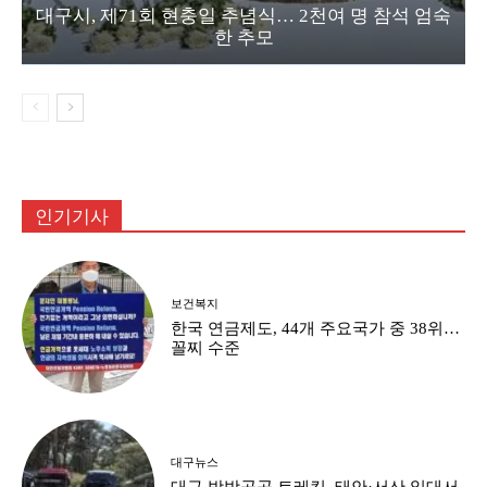
대구시, 제71회 현충일 추념식… 2천여 명 참석 엄숙
한 추모
인기기사
보건복지
한국 연금제도, 44개 주요국가 중 38위…
꼴찌 수준
대구뉴스
대구 방방곡곡 트레킹, 태안·서산 일대서