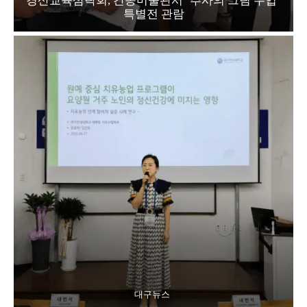
경산교육삼락회, 간송미술관서 ‘추사의 그림 수업’
특별전 관람
대구뉴스