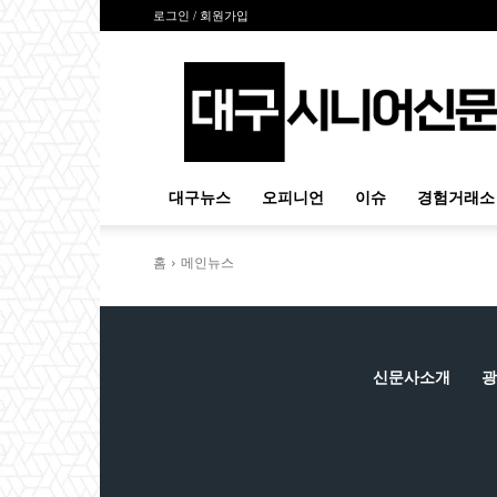
로그인 / 회원가입
대
구
시
니
어
신
대구뉴스
오피니언
이슈
경험거래소
문
홈
메인뉴스
신문사소개
광