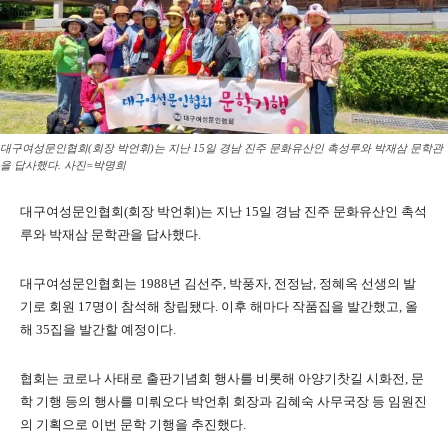
대구여성문인협회(회장 박언휘)는 지난 15일 경남 진주 문화유산인 촉성루와 박재삼 문학관
을 답사했다. 사진=박명희
대구여성문인협회(회장 박언휘)는 지난 15일 경남 진주 문화유산인 촉석
루와 박재삼 문학관을 답사했다.
대구여성문인협회는 1988년 김선주, 박풍자, 전정남, 정혜옥 선생의 발
기로 회원 17명이 참석해 창립됐다. 이후 해마다 작품집을 발간했고, 올
해 35집을 발간할 예정이다.
협회는 코로나 사태로 출판기념회 행사를 비롯해 아양기찻길 시화전, 문
학 기행 등의 행사를 미뤄오다 박언휘 회장과 김혜숙 사무국장 등 임원진
의 기획으로 이번 문학 기행을 추진했다.