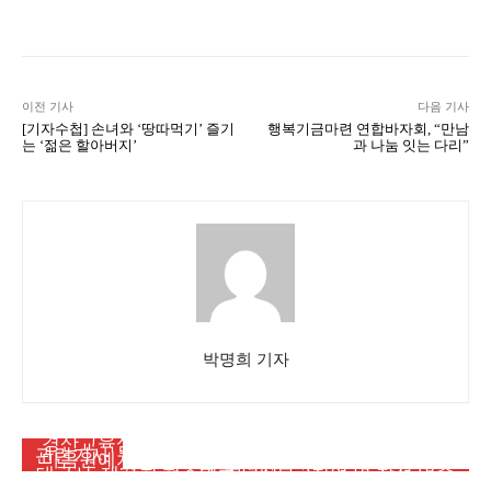
Naver
Facebook
Twitter
L
이전 기사
다음 기사
[기자수첩] 손녀와 ‘땅따먹기’ 즐기
행복기금마련 연합바자회, “만남
는 ‘젊은 할아버지’
과 나눔 잇는 다리”
박명희 기자
대구뉴스
대구뉴스
경산교육삼락회, 간송미술관서 ‘추사의 그림 수업’
메인뉴스
관련기사
마음원예치유연구소 김연화 대표, 대한치유산업학
특별전 관람
대구시, 제71회 현충일 추념식… 2천여 명 참석 엄숙
회 첫 학술대회서 석사 유일 논문 발표