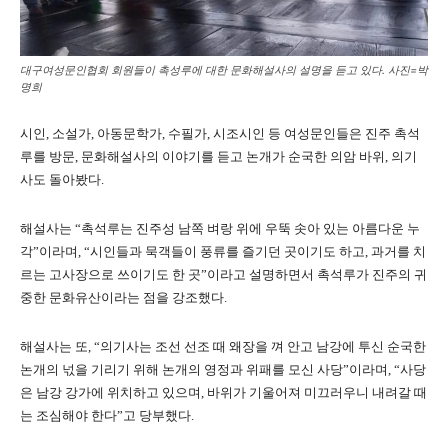
대구여성문인협회 회원들이 촉성루에 대한 문화해설사의 설명을 듣고 있다. 사진=박
명희
시인, 소설가, 아동문학가, 수필가, 시조시인 등 여성문인들은 진주 촉석
루를 방문, 문화해설사의 이야기를 듣고 논개가 순국한 의암 바위, 의기
사도 돌아봤다.
해설사는 “촉석루는 진주성 남쪽 벼랑 위에 우뚝 솟아 있는 아름다운 누
각”이라며, “시인들과 묵객들이 풍류를 즐기던 곳이기도 하고, 과거를 치
르는 고사장으로 쓰이기도 한 곳”이라고 설명하면서 촉석루가 진주의 귀
중한 문화유산이라는 점을 강조했다.
해설사는 또, “의기사는 조선 선조 때 왜장을 껴 안고 남강에 투신 순국한
논개의 넋을 기리기 위해 논개의 영정과 위패를 모신 사당”이라며, “사당
은 남강 강가에 위치하고 있으며, 바위가 기울어져 미끄러우니 내려갈 때
는 조심해야 한다”고 당부했다.