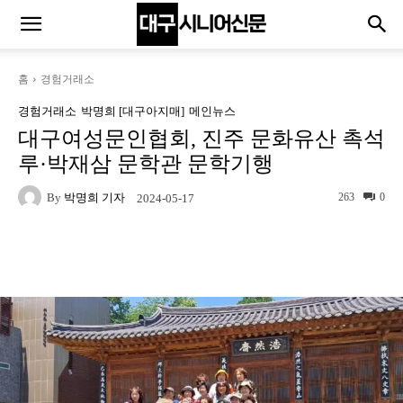
홈
경험거래소
경험거래소
박명희 [대구아지매]
메인뉴스
대구여성문인협회, 진주 문화유산 촉석
루·박재삼 문학관 문학기행
By
박명희 기자
263
0
2024-05-17
Naver
Facebook
Twitter
L