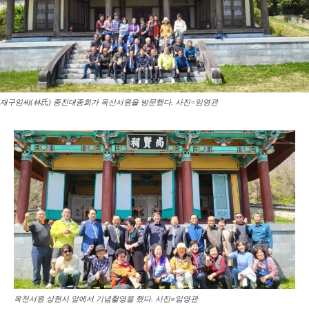
재구임씨(林氏) 종친대종회가 옥산서원을 방문했다. 사진=임영관
옥천서원 상현사 앞에서 기념촬영을 했다. 사진=임영관