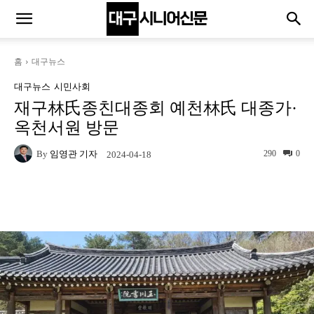
홈
대구뉴스
대구뉴스
시민사회
재구林氏종친대종회 예천林氏 대종가·
옥천서원 방문
By
임영관 기자
290
0
2024-04-18
Naver
Facebook
Twitter
L