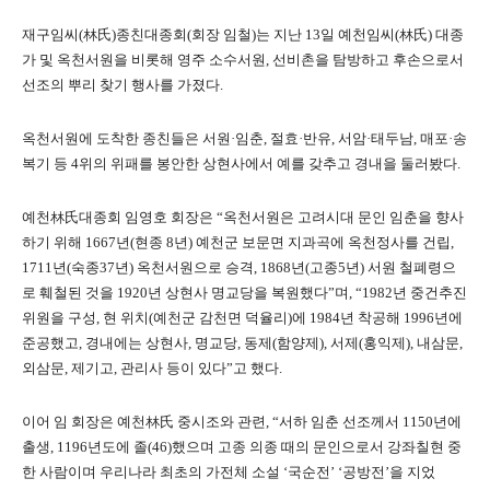
재구임씨(林氏)종친대종회(회장 임철)는 지난 13일 예천임씨(林氏) 대종
가 및 옥천서원을 비롯해 영주 소수서원, 선비촌을 탐방하고 후손으로서
선조의 뿌리 찾기 행사를 가졌다.
옥천서원에 도착한 종친들은 서원·임춘, 절효·반유, 서암·태두남, 매포·송
복기 등 4위의 위패를 봉안한 상현사에서 예를 갖추고 경내을 둘러봤다.
예천林氏대종회 임영호 회장은 “옥천서원은 고려시대 문인 임춘을 향사
하기 위해 1667년(현종 8년) 예천군 보문면 지과곡에 옥천정사를 건립,
1711년(숙종37년) 옥천서원으로 승격, 1868년(고종5년) 서원 철폐령으
로 훼철된 것을 1920년 상현사 명교당을 복원했다”며, “1982년 중건추진
위원을 구성, 현 위치(예천군 감천면 덕율리)에 1984년 착공해 1996년에
준공했고, 경내에는 상현사, 명교당, 동제(함양제), 서제(홍익제), 내삼문,
외삼문, 제기고, 관리사 등이 있다”고 했다.
이어 임 회장은 예천林氏 중시조와 관련, “서하 임춘 선조께서 1150년에
출생, 1196년도에 졸(46)했으며 고종 의종 때의 문인으로서 강좌칠현 중
한 사람이며 우리나라 최초의 가전체 소설 ‘국순전’ ‘공방전’을 지었