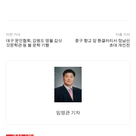
Naver
Facebook
Twitter
L
이전 기사
다음 기사
대구 문인협회, 강원도 영월 김삿
중구 향교 앞 환갤러리서 정남선
갓문학관 등 봄 문학 기행
초대 개인전
임영관 기자
대구뉴스
대구뉴스
경산교육삼락회, 간송미술관서 ‘추사의 그림 수업’