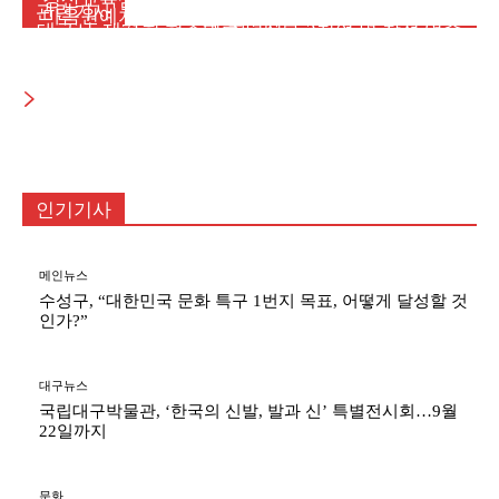
메인뉴스
관련기사
마음원예치유연구소 김연화 대표, 대한치유산업학
특별전 관람
대구시, 제71회 현충일 추념식… 2천여 명 참석 엄숙
회 첫 학술대회서 석사 유일 논문 발표
한 추모
인기기사
메인뉴스
수성구, “대한민국 문화 특구 1번지 목표, 어떻게 달성할 것
인가?”
대구뉴스
국립대구박물관, ‘한국의 신발, 발과 신’ 특별전시회…9월
22일까지
문화