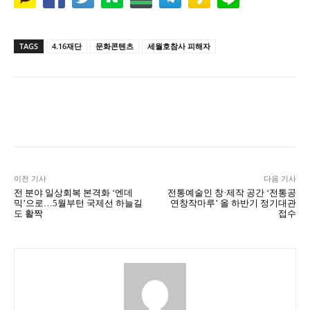
TAGS
4.16재단
문화콘텐츠
세월호참사 피해자
Naver
Facebook
Twitter
L
이전 기사
다음 기사
전 분야 일상회복 본격화 ‘엔데
전통예술인 창·제작 공간 ‘전통공
믹’으로…5월부턴 국제선 하늘길
연창작마루’ 올 하반기 정기대관
도 활짝
접수