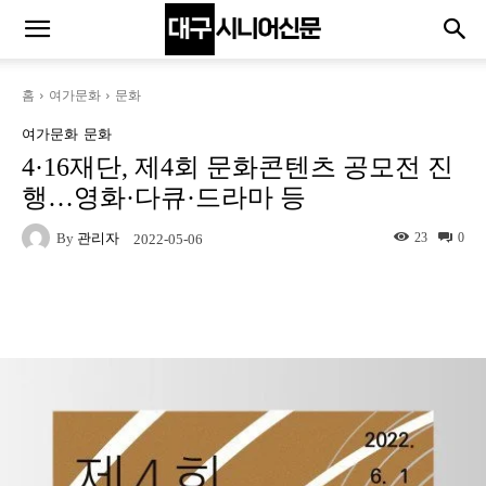
홈
여가문화
문화
여가문화
문화
4·16재단, 제4회 문화콘텐츠 공모전 진
행…영화·다큐·드라마 등
By
관리자
23
0
2022-05-06
Naver
Facebook
Twitter
L