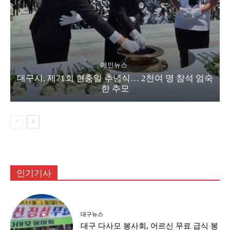
메인뉴스
대구시, 제71회 현충일 추념식… 2천여 명 참석 엄숙
한 추모
인기기사
대구뉴스
대구 다사모 봉사회, 어르신 무료 급식 봉