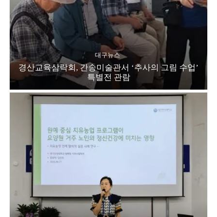
대구뉴스
경산교육삼락회, 간송미술관서 ‘추사의 그림 수업’
특별전 관람