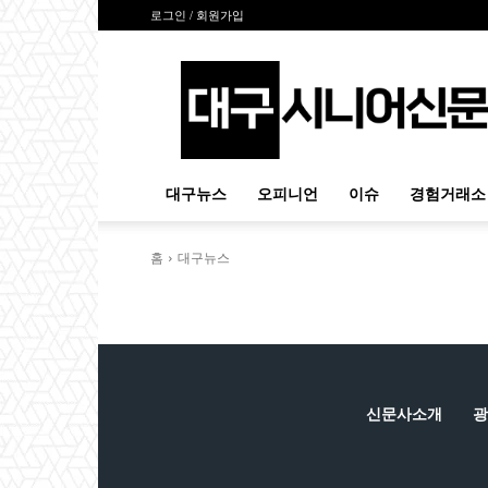
로그인 / 회원가입
대
구
시
니
어
신
대구뉴스
오피니언
이슈
경험거래소
문
홈
대구뉴스
신문사소개
광