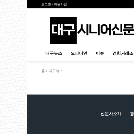
로그인 / 회원가입
대
구
시
니
어
신
대구뉴스
오피니언
이슈
경험거래소
문
홈
대구뉴스
신문사소개
광