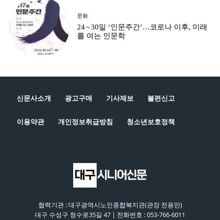
문화
24∼30일 ‘인문주간’…코로나 이후, 미래
를 여는 인문학
신문사소개
광고구매
기사제보
불편신고
이용약관
개인정보취급방침
청소년보호정책
협력기관 : 대구광역시노인종합복지관(관장 전용만)
대구 수성구 청수로35길 47 | 전화번호 : 053-766-6011