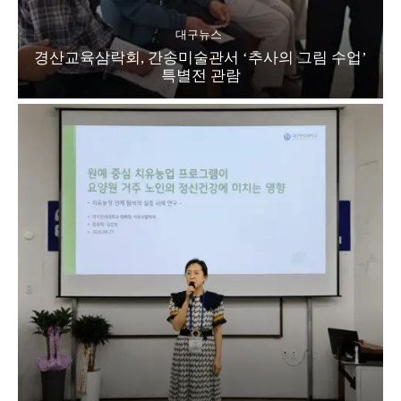
대구뉴스
경산교육삼락회, 간송미술관서 ‘추사의 그림 수업’
특별전 관람