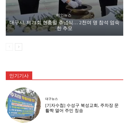
메인뉴스
대구시, 제71회 현충일 추념식… 2천여 명 참석 엄숙
한 추모
인기기사
대구뉴스
[기자수첩] 수성구 북성교회, 주차장 문
활짝 열어 주민 칭송