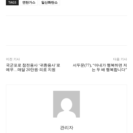
TAGS
연탄가스
일산화탄소
Naver
Facebook
Twitter
L
이전 기사
다음 기사
국군포로 참전용사 ‘귀환용사’로
서두문(77), “아내가 행복하면 저
예우…매달 20만원·의료 지원
는 두 배 행복합니다”
관리자