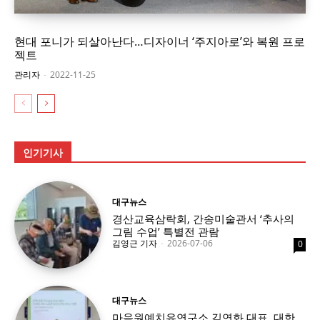
현대 포니가 되살아난다…디자이너 ‘주지아로’와 복원 프로
젝트
관리자
-
2022-11-25
인기기사
대구뉴스
경산교육삼락회, 간송미술관서 ‘추사의
그림 수업’ 특별전 관람
김영근 기자
-
2026-07-06
0
대구뉴스
마음원예치유연구소 김연화 대표, 대한