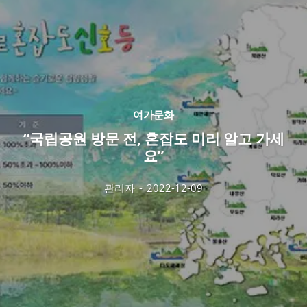
여가문화
“국립공원 방문 전, 혼잡도 미리 알고 가세
요”
관리자
-
2022-12-09