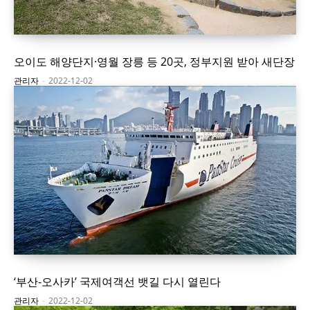
오이도 해양단지·영월 장릉 등 20곳, 정부지원 받아 새단장
관리자
-
2022-12-02
‘부산-오사카’ 국제여객선 뱃길 다시 열린다
관리자
-
2022-12-02