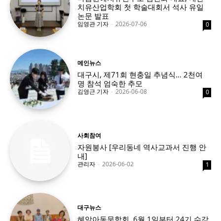
치유산업학회 첫 학술대회서 석사 유일
논문 발표
임영관 기자
-
2026-07-06
0
메인뉴스
대구시, 제71회 현충일 추념식… 2천여
명 참석 엄숙한 추모
김영근 기자
-
2026-06-08
0
사회참여
자원봉사 [우리동네 역사교과서 진행 안
내]
관리자
-
2026-06-02
1
대구뉴스
혜암아동문학회, 6월 1일부터 24기 수강