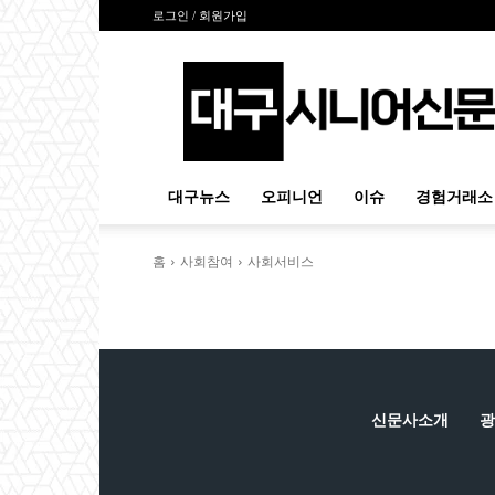
로그인 / 회원가입
대
구
시
니
어
신
대구뉴스
오피니언
이슈
경험거래소
문
홈
사회참여
사회서비스
신문사소개
광