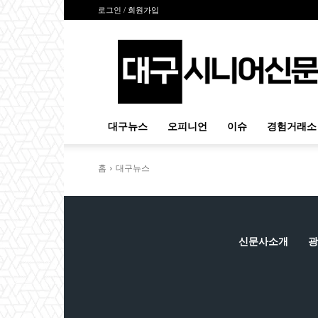
로그인 / 회원가입
대
구
시
니
어
신
대구뉴스
오피니언
이슈
경험거래소
문
홈
대구뉴스
신문사소개
광