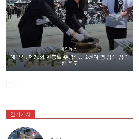
메인뉴스
대구시, 제71회 현충일 추념식… 2천여 명 참석 엄숙
한 추모
인기기사
메인뉴스