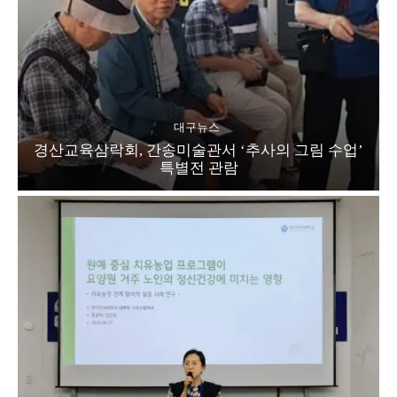
대구뉴스
경산교육삼락회, 간송미술관서 ‘추사의 그림 수업’
특별전 관람