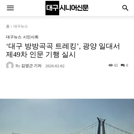
홈
대구뉴스
대구뉴스
시민사회
‘대구 방방곡곡 트레킹’, 광양 일대서
제49차 인문 기행 실시
By
김영근 기자
65
0
2026-02-02
Naver
Facebook
Twitter
L