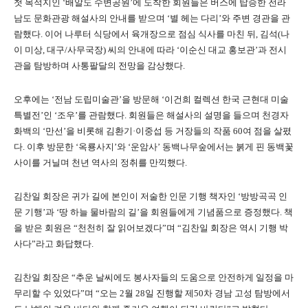
첫 목적지인 ‘배알도 수변공원’에 도착한 회원들은 버스에 탑승한 전라
남도 문화관광 해설사의 안내를 받으며 ‘별 헤는 다리’와 주변 경관을 관
람했다
.
이어 나루터 식당에서 육개장으로 점심 식사를 마친 뒤, 김석(나
이 미상, 대구/사무국장) 씨의 안내에 따라 ‘이순신 대교 홍보관’과 전시
관을 탐방하며 사통팔달의 전망을 감상했다
.
오후에는 ‘전남 도립미술관’을 방문해 ‘이건희 컬렉션 한국 근현대 미술
특별전’인 ‘조우’를 관람했다
.
회원들은 해설사의 설명을 들으며 천경자
화백의 ‘만선’을 비롯해 김환기·이중섭 등 거장들의 작품 60여 점을 살폈
다
.
이후 방문한 ‘옥룡사지’와 ‘운암사’ 동백나무숲에서는 붉게 핀 동백꽃
사이를 거닐며 천년 역사의 정취를 만끽했다
.
김찬일 회장은 귀가 길에 본인이 저술한 인문 기행 책자인 ‘방방곡곡 인
문 기행’과 ‘땅 하늘 물바람의 길’을 회원들에게 기념품으로 증정했다
.
책
을 받은 회원은 “천천히 잘 읽어보겠다”며 “김찬일 회장은 역시 기행 박
사다”라고 화답했다
.
김찬일 회장은 “추운 날씨에도 봉사자들의 도움으로 안전하게 일정을 마
무리할 수 있었다”며 “오는 2월 28일 진행할 제50차 경남 고성 탐방에서