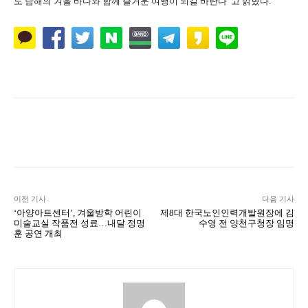
도 남해의 겨울 바다와 함께 즐거운 여행이 되길 바란다”고 밝혔다
.
Naver
Facebook
Twitter
L
이전 기사
다음 기사
‘아양아트센터’, 겨울방학 어린이
제8대 한국노인인력개발원장에 김
미술교실 작품전 성료…내달 정명
수영 전 양천구청장 임명
훈 공연 개최