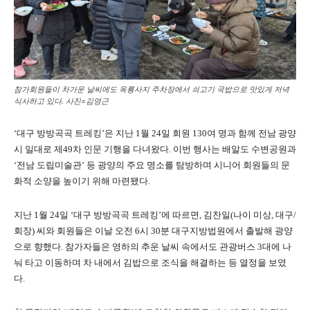
참가회원들이 차가운 날씨에도 옥룡사지 주차장에서 쇠고기 국밥으로 맛있게 저녁
식사하고 있다. 사진=김영근
‘대구 방방곡곡 트레킹’은 지난 1월 24일 회원 130여 명과 함께 전남 광양
시 일대로 제49차 인문 기행을 다녀왔다
.
이번 행사는 배알도 수변공원과
‘전남 도립미술관’ 등 광양의 주요 명소를 탐방하며 시니어 회원들의 문
화적 소양을 높이기 위해 마련됐다
.
지난 1월 24일 ‘대구 방방곡곡 트레킹’에 따르면, 김찬일(나이 미상, 대구/
회장) 씨와 회원들은 이날 오전 6시 30분 대구지방법원에서 출발해 광양
으로 향했다
.
참가자들은 영하의 추운 날씨 속에서도 관광버스 3대에 나
눠 타고 이동하며 차 내에서 김밥으로 조식을 해결하는 등 열정을 보였
다
.