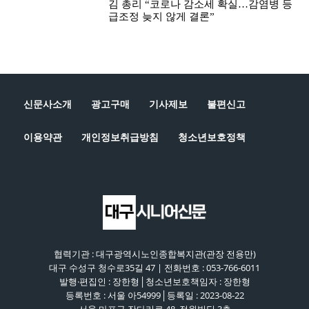
김 총리 “코로나 감소세 확실…감염병 등
급조정 늦지 않게 결론”
신문사소개
광고구매
기사제보
불편신고
이용약관
개인정보취급방침
청소년보호정책
협력기관 : 대구광역시노인종합복지관(관장 전용만)
대구 수성구 청수로35길 47 | 전화번호 : 053-766-6011
발행·편집인 : 장한형│청소년보호책임자 : 장한형
등록번호 : 서울 아54999│등록일 : 2023-08-22
서울 마포구 잔다리로 48, 정원빌딩 3층