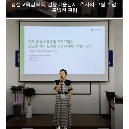
경산교육삼락회, 간송미술관서 ‘추사의 그림 수업’
특별전 관람
대구뉴스