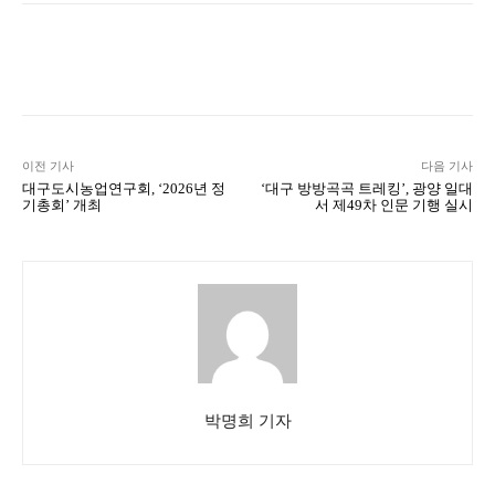
Naver
Facebook
Twitter
L
이전 기사
다음 기사
대구도시농업연구회, ‘2026년 정
‘대구 방방곡곡 트레킹’, 광양 일대
기총회’ 개최
서 제49차 인문 기행 실시
박명희 기자