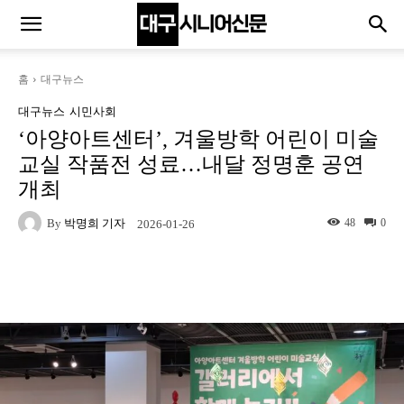
홈
대구뉴스
대구뉴스
시민사회
‘아양아트센터’, 겨울방학 어린이 미술
교실 작품전 성료…내달 정명훈 공연
개최
By
박명희 기자
48
0
2026-01-26
Naver
Facebook
Twitter
L