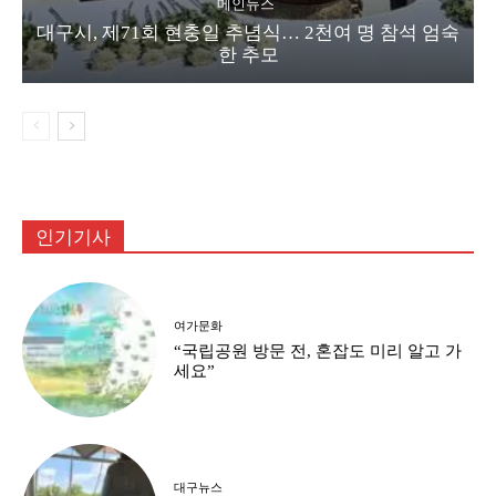
메인뉴스
대구시, 제71회 현충일 추념식… 2천여 명 참석 엄숙
한 추모
인기기사
여가문화
“국립공원 방문 전, 혼잡도 미리 알고 가
세요”
대구뉴스