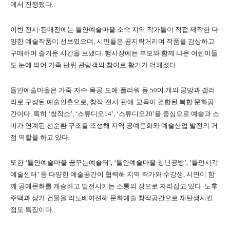
에서 진행됐다.
이번 전시·판매전에는 들안예술마을 소속 지역 작가들이 직접 제작한 다
양한 예술작품이 선보였으며, 시민들은 곰지락거리며 작품을 감상하고
구매하며 즐거운 시간을 보냈다. 행사장에는 부모와 함께 나온 어린이들
도 눈에 띄어 가족 단위 관람객의 참여로 활기가 더해졌다.
들안예술마을은 가죽·자수·목공·도예·플라워 등 50여 개의 공방과 갤러
리로 구성된 예술인촌으로, 창작·전시·판매·교육이 결합된 복합 문화공
간이다. 특히 ‘창작소’, ‘스튜디오14’, ‘스튜디오20’을 중심으로 예술과 소
비가 연계된 선순환 구조를 조성해 지역 공예문화와 예술산업 발전의 거
점 역할을 하고 있다.
또한 ‘들안예술마을 꿈꾸는예술터’, ‘들안예술마을 청년공방’, ‘들안시각
예술센터’ 등 다양한 예술공간이 협력해 지역 작가와 수강생, 시민이 함
께 공예문화를 계승하고 발전시키는 소통의 장으로 자리잡고 있다. 노후
주택과 상가 건물을 리노베이션해 문화예술 창작공간으로 재탄생시킨
점도 특징이다.