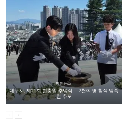
메인뉴스
대구시, 제71회 현충일 추념식… 2천여 명 참석 엄숙
한 추모