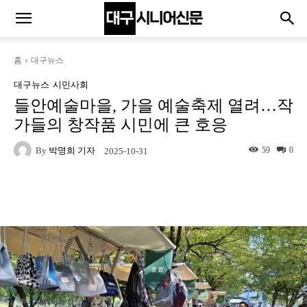
홈
대구뉴스
대구뉴스
시민사회
들안예술마을, 가을 예술축제 열려…작
가들의 창작품 시민에 큰 호응
By
박명희 기자
59
0
2025-10-31
Naver
Facebook
Twitter
L