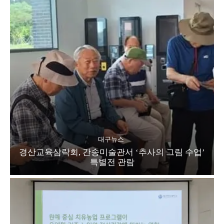
대구뉴스
경산교육삼락회, 간송미술관서 ‘추사의 그림 수업’
특별전 관람