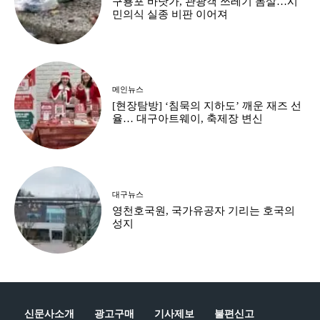
구룡포 바닷가, 관광객 쓰레기 몸살…시
민의식 실종 비판 이어져
메인뉴스
[현장탐방] ‘침묵의 지하도’ 깨운 재즈 선
율… 대구아트웨이, 축제장 변신
대구뉴스
영천호국원, 국가유공자 기리는 호국의
성지
신문사소개
광고구매
기사제보
불편신고