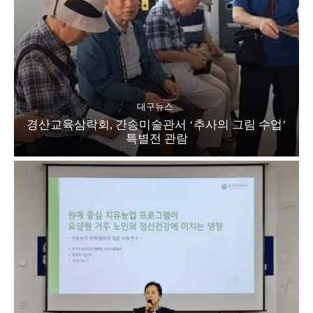
대구뉴스
경산교육삼락회, 간송미술관서 ‘추사의 그림 수업’
특별전 관람