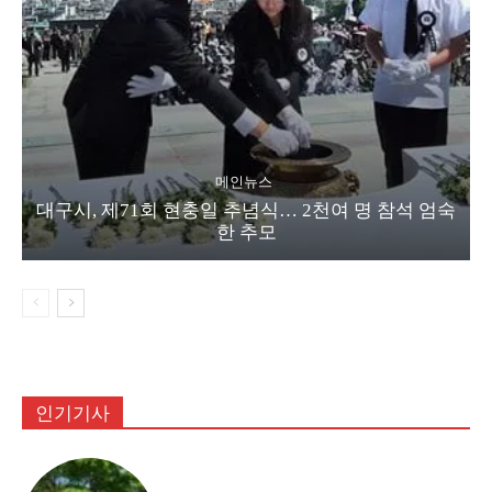
메인뉴스
대구시, 제71회 현충일 추념식… 2천여 명 참석 엄숙
한 추모
인기기사