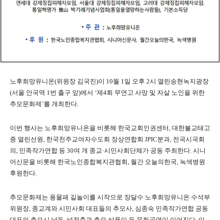
노후희망유니온(위원장 김국진)이 10월 1일 오후 2시 열린송현녹지광장
(서울 안국역 1번 출구 앞)에서 ‘제4회 무연고 사망 및 자살 노인을 위한
추모문화제’를 개최한다.
이번 행사는 노후희망유니온을 비롯해 한국교회인권센터, 대한불교태고
종 열린선원, 한국천주교여자수도회 장상연합회 JPIC분과, 전국시국회
의, 민족작가연합 등 30여 개 종교·시민사회단체가 공동 주최한다. 시니
어신문을 비롯해 한국노인종합복지관협회, 월간 오늘의한국, 녹색병원
후원한다.
추모문화제는 풍물패 길놀이를 시작으로 장달수 노후희망유니온 수석부
위원장, 종교계와 시민사회 대표들의 추모사, 심종숙 민족작가연합 공동
대표의 추모시 낭독, 넋전춤과 추모 살풀이 등 문화공연이 이어진다. 이