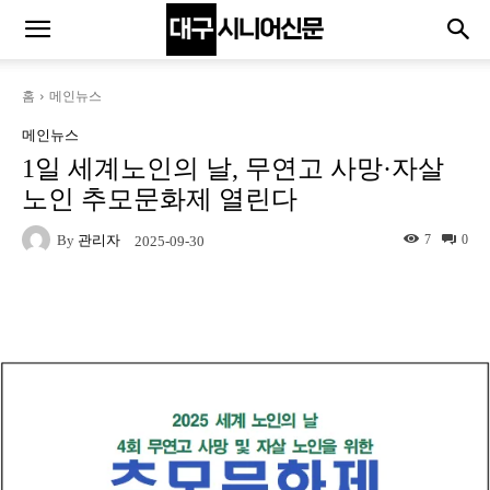
홈
메인뉴스
메인뉴스
1일 세계노인의 날, 무연고 사망·자살
노인 추모문화제 열린다
By
관리자
7
0
2025-09-30
Naver
Facebook
Twitter
L