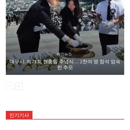
메인뉴스
대구시, 제71회 현충일 추념식… 2천여 명 참석 엄숙
한 추모
인기기사