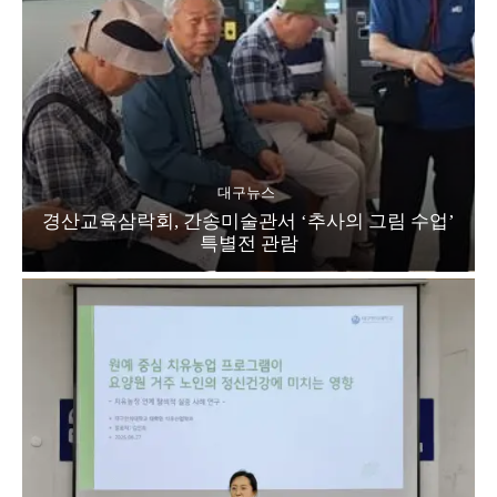
대구뉴스
경산교육삼락회, 간송미술관서 ‘추사의 그림 수업’
특별전 관람