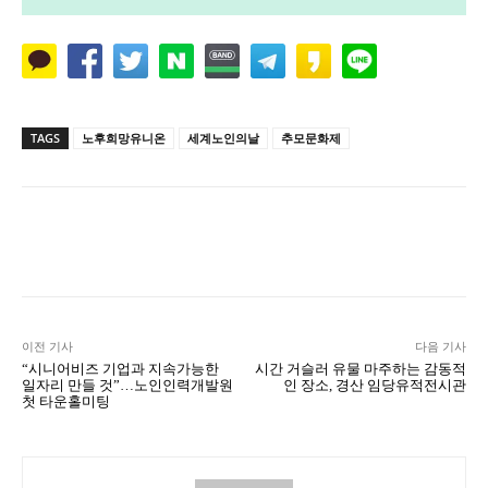
TAGS
노후희망유니온
세계노인의날
추모문화제
Naver
Facebook
Twitter
L
이전 기사
다음 기사
“시니어비즈 기업과 지속가능한
시간 거슬러 유물 마주하는 감동적
일자리 만들 것”…노인인력개발원
인 장소, 경산 임당유적전시관
첫 타운홀미팅