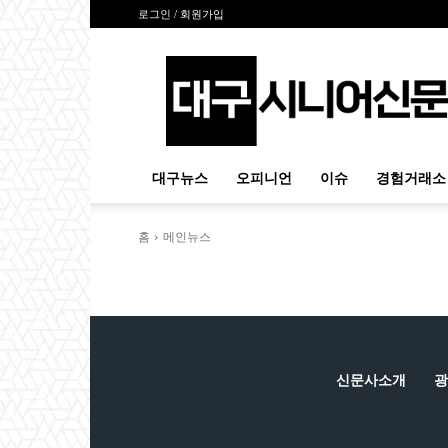
로그인 / 회원가입
대
구
시
니
어
신
대구뉴스
오피니언
이슈
경험거래소
문
홈
메인뉴스
신문사소개
광