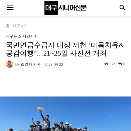
홈
대구뉴스
대구뉴스
시민사회
국민연금수급자 대상 제천 ‘마음치유&
공감여행’…21~25일 사진전 개최
By
조영자 기자
176
0
2023-09-22
Naver
Facebook
Twitter
L