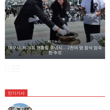
메인뉴스
대구시, 제71회 현충일 추념식… 2천여 명 참석 엄숙
한 추모
인기기사