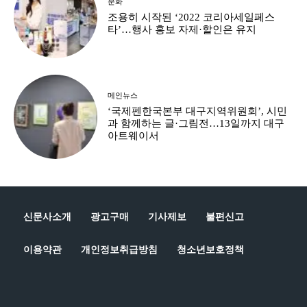
문화
조용히 시작된 ‘2022 코리아세일페스
타’…행사 홍보 자제·할인은 유지
메인뉴스
‘국제펜한국본부 대구지역위원회’, 시민
과 함께하는 글·그림전…13일까지 대구
아트웨이서
신문사소개
광고구매
기사제보
불편신고
이용약관
개인정보취급방침
청소년보호정책