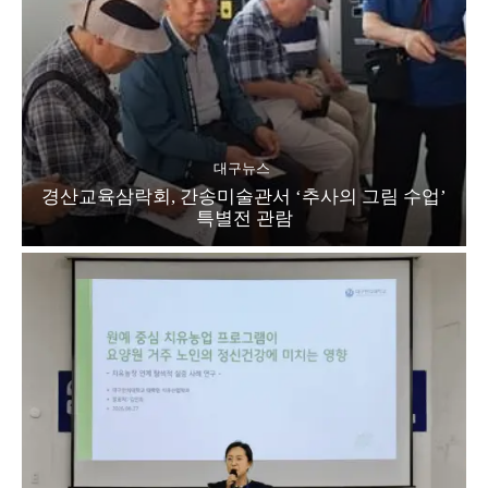
대구뉴스
경산교육삼락회, 간송미술관서 ‘추사의 그림 수업’
특별전 관람