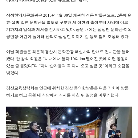
경산시 남산면에 26만2462㎡ 규모로 조성됐다.
삼성현역사문화관은 2015년 4월 30일 개관한 전문 박물관으로, 2층에 원
효·설총·일연 문학관을 별도로 구분해 세 성현의 출생부터 사망에 이르
기까지의 업적과 저서를 전시하고 있다. 공원 내에는 삼성현 문화관·야외
공연장·어린이 놀이터·산책로·삼성현 이야기 길 등도 함께 조성돼 있다.
이날 회원들은 최은희 경산시 문화관광 해설사의 안내로 전시관을 둘러
봤다. 한 참석 회원은 “시내에서 불과 10여 km 떨어진 곳에 이런 공원이
있는 줄 몰랐다”며 “자녀·손자들과 꼭 다시 오고 싶은 곳”이라고 소감을
밝혔다.
경산교육삼락회는 인근에 위치한 경산 동의한방촌은 다음 기회에 방문
하기로 하고 공원 내 식당에서 식사를 마친 뒤 일정을 마무리했다.