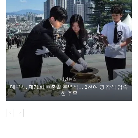
메인뉴스
대구시, 제71회 현충일 추념식… 2천여 명 참석 엄숙
한 추모