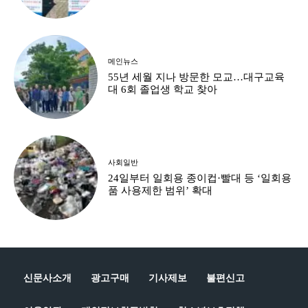
메인뉴스
55년 세월 지나 방문한 모교…대구교육
대 6회 졸업생 학교 찾아
사회일반
24일부터 일회용 종이컵·빨대 등 ‘일회용
품 사용제한 범위’ 확대
신문사소개
광고구매
기사제보
불편신고