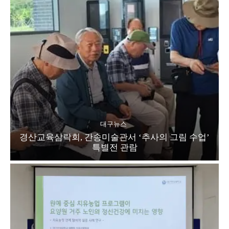
대구뉴스
경산교육삼락회, 간송미술관서 ‘추사의 그림 수업’
특별전 관람