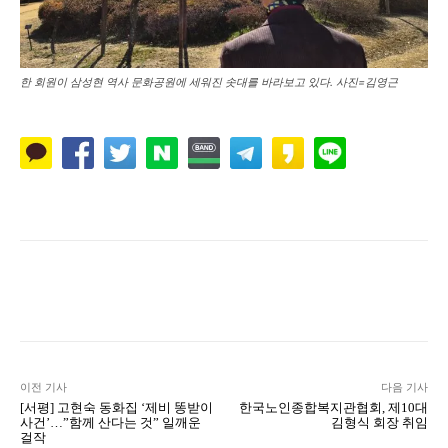
한 회원이 삼성현 역사 문화공원에 세워진 솟대를 바라보고 있다. 사진=김영근
Naver
Facebook
Twitter
L
이전 기사
다음 기사
[서평] 고현숙 동화집 ‘제비 똥받이
한국노인종합복지관협회, 제10대
사건’…”함께 산다는 것” 일깨운
김형식 회장 취임
걸작