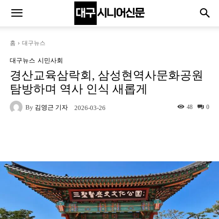
홈
대구뉴스
대구뉴스
시민사회
경산교육삼락회, 삼성현역사문화공원
탐방하며 역사 인식 새롭게
By
김영근 기자
48
0
2026-03-26
Naver
Facebook
Twitter
L