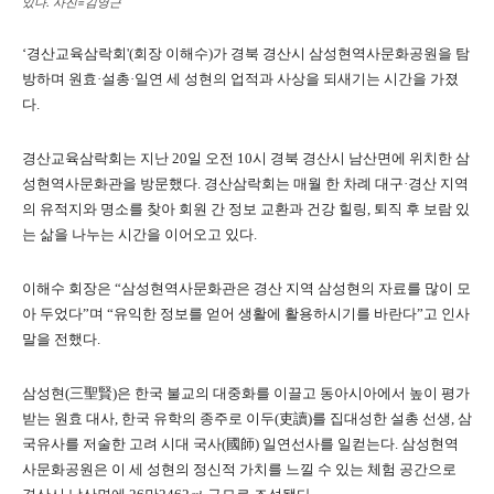
있다. 사진=김영근
‘경산교육삼락회'(회장 이해수)가 경북 경산시 삼성현역사문화공원을 탐
방하며 원효·설총·일연 세 성현의 업적과 사상을 되새기는 시간을 가졌
다.
경산교육삼락회는 지난 20일 오전 10시 경북 경산시 남산면에 위치한 삼
성현역사문화관을 방문했다. 경산삼락회는 매월 한 차례 대구·경산 지역
의 유적지와 명소를 찾아 회원 간 정보 교환과 건강 힐링, 퇴직 후 보람 있
는 삶을 나누는 시간을 이어오고 있다.
이해수 회장은 “삼성현역사문화관은 경산 지역 삼성현의 자료를 많이 모
아 두었다”며 “유익한 정보를 얻어 생활에 활용하시기를 바란다”고 인사
말을 전했다.
삼성현(三聖賢)은 한국 불교의 대중화를 이끌고 동아시아에서 높이 평가
받는 원효 대사, 한국 유학의 종주로 이두(吏讀)를 집대성한 설총 선생, 삼
국유사를 저술한 고려 시대 국사(國師) 일연선사를 일컫는다. 삼성현역
사문화공원은 이 세 성현의 정신적 가치를 느낄 수 있는 체험 공간으로