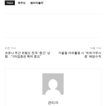
TAGS
제주도
탐라자율차
Naver
Facebook
Twitter
L
이전 기사
다음 기사
코로나 주간 위험도 전국 ‘중간’ 상
가을철 야외활동 시 ‘쯔쯔가무시
향…“3차접종은 특히 중요”
증’ 예방수칙
관리자