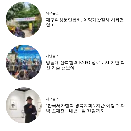
대구뉴스
대구여성문인협회, 아양기찻길서 시화전
열어
메인뉴스
영남대 산학협력 EXPO 성료…AI 기반 혁
신 기술 선보여
대구뉴스
‘한국서가협회 경북지회’, 지관 이형수 화
백 초대전…내년 1월 31일까지