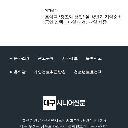
여가문화
음악극 ‘정조와 햄릿’ 올 상반기 지역순회
공연 진행…15일 대전, 22일 세종
신문사소개
광고구매
기사제보
불편신고
이용약관
개인정보취급방침
청소년보호정책
협력기관 : 대구광역시노인종합복지관(관장 전용만)
대구 수성구 청수로35길 47 | 전화번호 : 053-766-6011