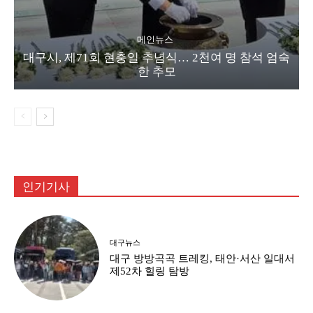
메인뉴스
대구시, 제71회 현충일 추념식… 2천여 명 참석 엄숙
한 추모
인기기사
대구뉴스
대구 방방곡곡 트레킹, 태안·서산 일대서
제52차 힐링 탐방