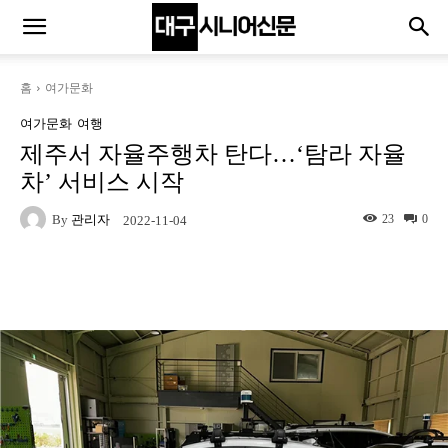
홈
여가문화
여가문화
여행
제주서 자율주행차 탄다…‘탐라 자율
차’ 서비스 시작
By
관리자
23
0
2022-11-04
Naver
Facebook
Twitter
L