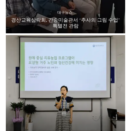
대구뉴스
경산교육삼락회, 간송미술관서 ‘추사의 그림 수업’
특별전 관람