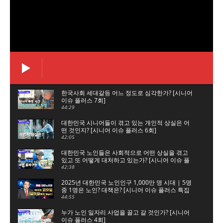
한국사회 세대갈등 어느 정도로 심각한가? [시니어
이슈 플러스 7회]
44:29
대한민국 시니어들이 겪고 있는 개인적 상실은 어
떤 것인지? [시니어 이슈 플러스 6회]
42:05
대한민국 노인들은 사회적으로 어떤 상실을 겪고
있고 또 어떻게 대처하고 있는가? [시니어 이슈 플
러스 5회]
42:38
2025년 대한민국 노인인구 1,000만 명 시대 | 5명
중 1명은 노인? 대책은? [시니어 이슈 플러스 특집
대한노인회]
44:55
누가 노인 일자리 사업을 끌고 갈 것인가? [시니어
이슈 플러스 4회]