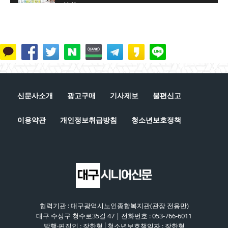
44:41
노인 일자리 숫자놀음, 누구를 위한 것인가? [시니
어 이슈 플러스 3회]
45:34
은퇴는 새로운 시작, 새로운 출발이다 [시니어 이슈
플러스 2회]
41:51
단순 갑질에 의한 자살인가?, 사회적 타살인가? [시
니어 이슈 플러스 1회]
신문사소개
광고구매
기사제보
불편신고
44:42
이용약관
개인정보취급방침
청소년보호정책
협력기관 : 대구광역시노인종합복지관(관장 전용만)
대구 수성구 청수로35길 47 | 전화번호 : 053-766-6011
발행·편집인 : 장한형│청소년보호책임자 : 장한형