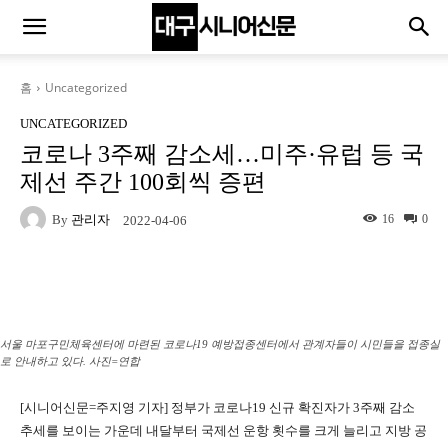
홈
Uncategorized
UNCATEGORIZED
코로나 3주째 감소세…미주·유럽 등 국
제선 주간 100회씩 증편
By
관리자
16
0
2022-04-06
Naver
Facebook
Twitter
L
서울 마포구민체육센터에 마련된 코로나19 예방접종센터에서 관계자들이 시민들을 접종실
로 안내하고 있다. 사진=연합
[시니어신문=주지영 기자] 정부가 코로나19 신규 확진자가 3주째 감소
추세를 보이는 가운데 내달부터 국제선 운항 횟수를 크게 늘리고 지방 공