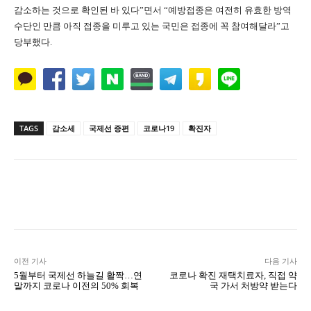
감소하는 것으로 확인된 바 있다”면서 “예방접종은 여전히 유효한 방역
수단인 만큼 아직 접종을 미루고 있는 국민은 접종에 꼭 참여해달라”고
당부했다.
TAGS
감소세
국제선 증편
코로나19
확진자
Naver
Facebook
Twitter
L
이전 기사
다음 기사
5월부터 국제선 하늘길 활짝…연
코로나 확진 재택치료자, 직접 약
말까지 코로나 이전의 50% 회복
국 가서 처방약 받는다