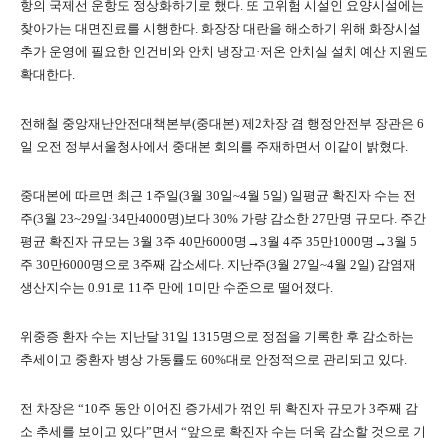
항의 국제선 운항도 정상화하기로 했다. 또 고위험 시설인 요양시설에는
찾아가는 대면진료를 시행한다. 화장장 대란을 해소하기 위해 화장시설
추가 운영에 필요한 인건비와 안치 냉장고·저온 안치실 설치 예산 지원도
확대한다.
전해철 중앙재난안전대책본부(중대본) 제2차장 겸 행정안전부 장관은 6
일 오전 정부서울청사에서 중대본 회의를 주재하면서 이같이 밝혔다.
중대본에 따르면 최근 1주일(3월 30일~4월 5일) 일평균 확진자 수는 전
주(3월 23~29일·34만4000명)보다 30% 가량 감소한 27만명 규모다. 주간
평균 확진자 규모는 3월 3주 40만6000명→3월 4주 35만1000명→3월 5
주 30만6000명으로 3주째 감소세다. 지난주(3월 27일~4월 2일) 감염재
생산지수는 0.91로 11주 만에 1미만 수준으로 떨어졌다.
위중증 환자 수는 지난달 31일 1315명으로 정점을 기록한 후 감소하는
추세이고 중환자 병상 가동률도 60%대로 안정적으로 관리되고 있다.
전 차장은 “10주 동안 이어진 증가세가 꺾인 뒤 확진자 규모가 3주째 감
소 추세를 보이고 있다”면서 “앞으로 확진자 수는 더욱 감소할 것으로 기