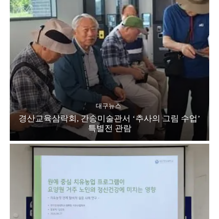
대구뉴스
경산교육삼락회, 간송미술관서 ‘추사의 그림 수업’
특별전 관람