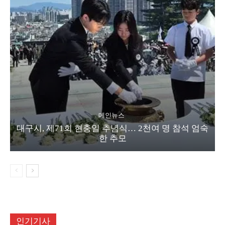
메인뉴스
대구시, 제71회 현충일 추념식… 2천여 명 참석 엄숙
한 추모
인기기사