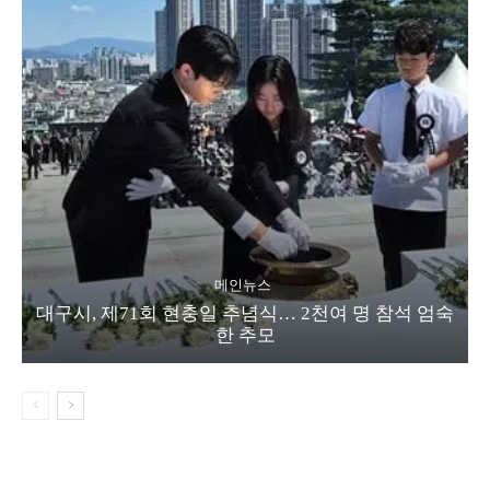
메인뉴스
대구시, 제71회 현충일 추념식… 2천여 명 참석 엄숙
한 추모