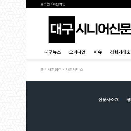
로그인 / 회원가입
대
구
시
니
어
신
대구뉴스
오피니언
이슈
경험거래소
문
홈
사회참여
사회서비스
신문사소개
광