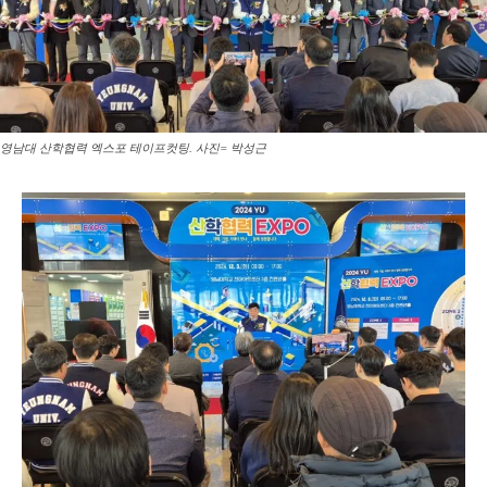
영남대 산학협력 엑스포 테이프컷팅. 사진= 박성근