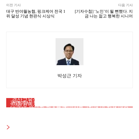
이전 기사
다음 기사
대구 반야월농협, 핑크케어 전국 1
[기자수첩] ‘노인’이 될 뻔했다. 지
위 달성 기념 현판식·시상식
금 나는 젊고 행복한 시니어
박성근 기자
대구뉴스
대구뉴스
경산교육삼락회, 간송미술관서 ‘추사의 그림 수업’
메인뉴스
관련기사
마음원예치유연구소 김연화 대표, 대한치유산업학
특별전 관람
대구시, 제71회 현충일 추념식… 2천여 명 참석 엄숙
회 첫 학술대회서 석사 유일 논문 발표
한 추모