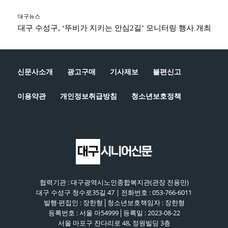
대구뉴스
대구 수성구, ‘뚜비가 지키는 안심2길’ 모니터링 행사 개최
신문사소개
광고구매
기사제보
불편신고
이용약관
개인정보취급방침
청소년보호정책
협력기관 : 대구광역시노인종합복지관(관장 전용만)
대구 수성구 청수로35길 47 | 전화번호 : 053-766-6011
발행·편집인 : 장한형│청소년보호책임자 : 장한형
등록번호 : 서울 아54999│등록일 : 2023-08-22
서울 마포구 잔다리로 48, 정원빌딩 3층