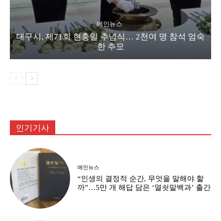
메인뉴스
대구시, 제71회 현충일 추념식… 2천여 명 참석 엄숙
한 추모
인기기사
메인뉴스
“인생의 결정적 순간, 무엇을 말해야 할
까”…5만 개 해답 담은 ‘열쇳말백과’ 출간