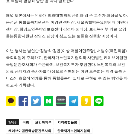
호 역할과 활성화 방안’을 각각 발표한다.
패널 토론에서는 인하대 의과대학 예방관리과 임 준 교수가 좌장을 맡아,
음성군 통합돌봄지원센터 이영민 센터장, 서울종합방문요양센터 이민아
센터장, 희망노인주야간보호센터 강경아 센터장, 보건복지부 의료·요양·
돌봄통합지원단 장영진 단장이 심도 있는 토론을 진행할 예정이다.
이번 행사는 남인순·김남희·김윤(이상 더불어민주당), 서범수(국민의힘)
국회의원이 주최하고, 한국재가노인복지협회와 사단법인 케이브이앤한
국방문간호사회가 주관하며, 보건복지부가 후원한다. 노인복지와 보건
의료 관계자와 종사자를 대상으로 진행되는 이번 토론회는 지역 돌봄 서
비스의 효율적 연계를 통해 통합돌봄이 실제로 구현될 수 있는 방안을 마
련코자 기획됐다.
TAGS
국회
보건복지부
지역통합돌봄
케이브이앤한국방문간호사회
한국재가노인복지협회