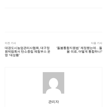
Naver
Facebook
Twitter
L
이전 기사
다음 기사
대경도시농업관리사협회, 대구정
‘돌봄통합지원법’ 제정됐는데…돌
원박람회서 탄소중립 체험부스 운
봄·의료, 어떻게 통합하나?
영 ‘대성황’
관리자