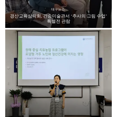
대구뉴스
경산교육삼락회, 간송미술관서 ‘추사의 그림 수업’
특별전 관람