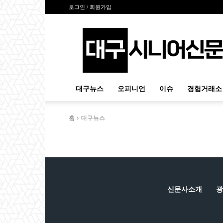
로그인 / 회원가입
대
구
시
니
어
신
대구뉴스
오피니언
이슈
경험거래소
문
홈
대구뉴스
신문사소개
광