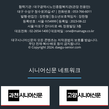
협력기관 : 대구광역시노인종합복지관(관장 전용만)
대구 수성구 청수로35길 47 | 전화번호 : 053-766-6011
발행·편집인 : 장한형│청소년보호책임자 : 장한형
등록번호 : 서울 아54999│등록일 : 2023-08-22
서울 마포구 잔다리로 48, 정원빌딩 3층
대표전화 : 02-2654-1400│대표메일 : one@mainage.co.kr
대구시니어신문의 모든 콘텐츠는 저작권법의 보호를 받습니다.
무단 전재·복사·배포 등이 금지됩니다.
© Copyright 2024. daegu-senior.com
시니어신문 네트워크