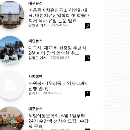
대구뉴스
마음원예치유연구소 김연화 대
표, 대한치유산업학회 첫 학술대
회서 석사 유일 논문 발표
임영관 기자
-
2026-07-06
0
메인뉴스
대구시, 제71회 현충일 추념식…
2천여 명 참석 엄숙한 추모
김영근 기자
-
2026-06-08
0
사회참여
자원봉사 [우리동네 역사교과서
진행 안내]
관리자
-
2026-06-02
1
대구뉴스
혜암아동문학회, 6월 1일부터
24기 수강생 선착순 모집…수강
료 무료