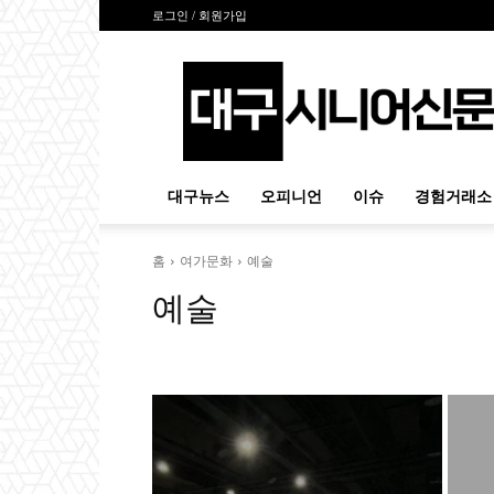
로그인 / 회원가입
대
구
시
니
어
신
대구뉴스
오피니언
이슈
경험거래소
문
홈
여가문화
예술
예술
문화
여행
예술