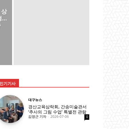
 상
행…
종
인기기사
대구뉴스
경산교육삼락회, 간송미술관서
‘추사의 그림 수업’ 특별전 관람
김영근 기자
-
2026-07-06
0