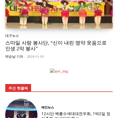
대구뉴스
스마일 사랑 봉사단, “신이 내린 명약 웃음으로
인생 2막 봉사”
박순남 기자
-
2024-11-10
주간 핫클릭
메인뉴스
12사단 백룡수색대대전우회, 1박2일 정