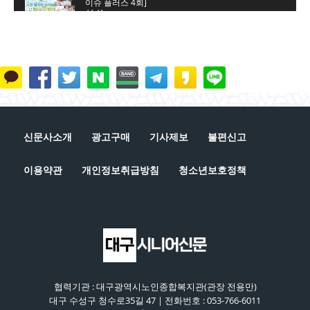
이슈 플러스 4회]
44:41
노인 일자리 숫자놀음, 누구를 위한 것인가? [시니
어 이슈 플러스 3회]
45:34
은퇴는 새로운 시작, 새로운 출발이다 [시니어 이슈
플러스 2회]
41:51
단순 갑질에 의한 자살인가?, 사회적 타살인가? [시
니어 이슈 플러스 1회]
신문사소개
광고구매
기사제보
불편신고
44:42
이용약관
개인정보취급방침
청소년보호정책
협력기관 : 대구광역시노인종합복지관(관장 전용만)
대구 수성구 청수로35길 47 | 전화번호 : 053-766-6011