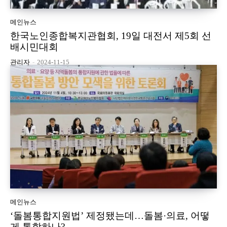
메인뉴스
한국노인종합복지관협회, 19일 대전서 제5회 선
배시민대회
관리자
-
2024-11-15
메인뉴스
‘돌봄통합지원법’ 제정됐는데…돌봄·의료, 어떻
게 통합하나?