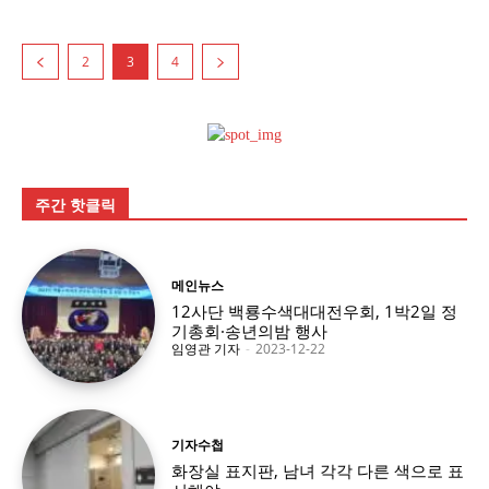
2
3
4
주간 핫클릭
메인뉴스
12사단 백룡수색대대전우회, 1박2일 정
기총회·송년의밤 행사
임영관 기자
-
2023-12-22
기자수첩
화장실 표지판, 남녀 각각 다른 색으로 표