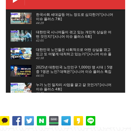
한국사회 세대갈등 어느 정도로 심각한가? [시니어
이슈 플러스 7회]
44:29
대한민국 시니어들이 겪고 있는 개인적 상실은 어
떤 것인지? [시니어 이슈 플러스 6회]
42:05
대한민국 노인들은 사회적으로 어떤 상실을 겪고
있고 또 어떻게 대처하고 있는가? [시니어 이슈 플
러스 5회]
42:38
2025년 대한민국 노인인구 1,000만 명 시대 | 5명
중 1명은 노인? 대책은? [시니어 이슈 플러스 특집
대한노인회]
44:55
누가 노인 일자리 사업을 끌고 갈 것인가? [시니어
이슈 플러스 4회]
44:41
노인 일자리 숫자놀음, 누구를 위한 것인가? [시니
어 이슈 플러스 3회]
45:34
은퇴는 새로운 시작, 새로운 출발이다 [시니어 이슈
플러스 2회]
41:51