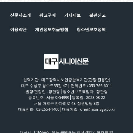
단순 갑질에 의한 자살인가?, 사회적 타살인가? [시
니어 이슈 플러스 1회]
신문사소개
광고구매
기사제보
불편신고
44:42
이용약관
개인정보취급방침
청소년보호정책
협력기관 : 대구광역시노인종합복지관(관장 전용만)
대구 수성구 청수로35길 47 | 전화번호 : 053-766-6011
발행·편집인 : 장한형│청소년보호책임자 : 장한형
등록번호 : 서울 아54999│등록일 : 2023-08-22
서울 마포구 잔다리로 48, 정원빌딩 3층
대표전화 : 02-2654-1400│대표메일 : one@mainage.co.kr
대구시니어신문의 모든 콘텐츠는 저작권법의 보호를 받