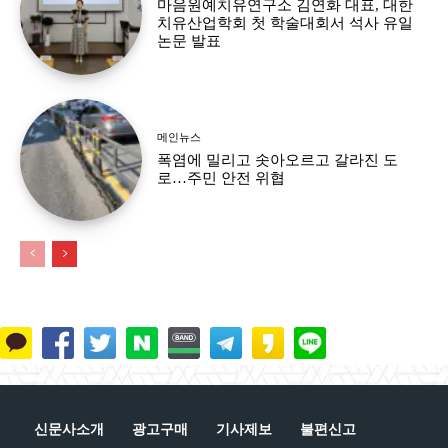
마음원예치유연구소 김연화 대표, 대한
치유산업학회 첫 학술대회서 석사 유일
논문 발표
메인뉴스
폭염에 밀리고 솟아오르고 갈라진 도
로…주민 안전 위협
신문사소개
광고구매
기사제보
불편신고