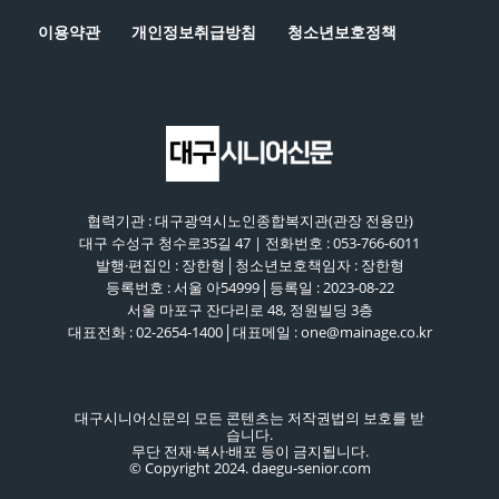
이용약관
개인정보취급방침
청소년보호정책
협력기관 : 대구광역시노인종합복지관(관장 전용만)
대구 수성구 청수로35길 47 | 전화번호 : 053-766-6011
발행·편집인 : 장한형│청소년보호책임자 : 장한형
등록번호 : 서울 아54999│등록일 : 2023-08-22
서울 마포구 잔다리로 48, 정원빌딩 3층
대표전화 : 02-2654-1400│대표메일 : one@mainage.co.kr
대구시니어신문의 모든 콘텐츠는 저작권법의 보호를 받
습니다.
무단 전재·복사·배포 등이 금지됩니다.
© Copyright 2024. daegu-senior.com