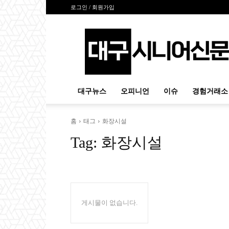
로그인 / 회원가입
대
구
시
니
어
신
대구뉴스
오피니언
이슈
경험거래소
문
홈
태그
화장시설
Tag:
화장시설
게시물이 없습니다.