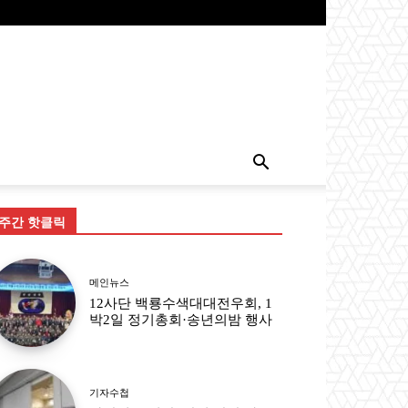
주간 핫클릭
메인뉴스
12사단 백룡수색대대전우회, 1
박2일 정기총회·송년의밤 행사
기자수첩