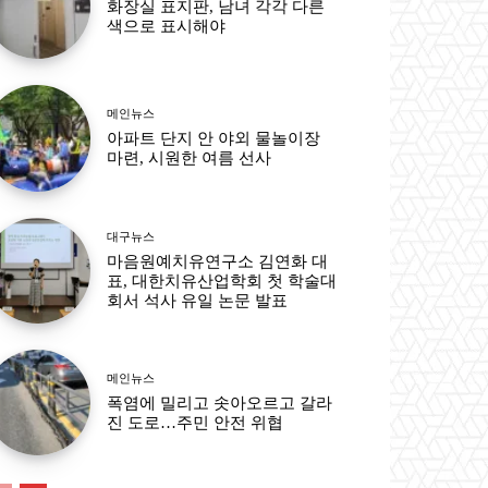
화장실 표지판, 남녀 각각 다른
색으로 표시해야
메인뉴스
아파트 단지 안 야외 물놀이장
마련, 시원한 여름 선사
대구뉴스
마음원예치유연구소 김연화 대
표, 대한치유산업학회 첫 학술대
회서 석사 유일 논문 발표
메인뉴스
폭염에 밀리고 솟아오르고 갈라
진 도로…주민 안전 위협