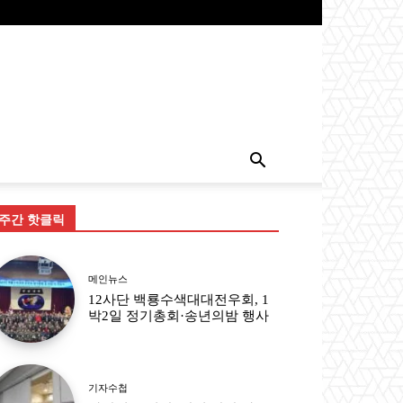
주간 핫클릭
메인뉴스
12사단 백룡수색대대전우회, 1
박2일 정기총회·송년의밤 행사
기자수첩