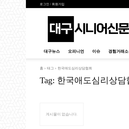
로그인 / 회원가입
대
구
시
니
어
신
대구뉴스
오피니언
이슈
경험거래소
문
홈
태그
한국애도심리상담협회
Tag:
한국애도심리상담
게시물이 없습니다.