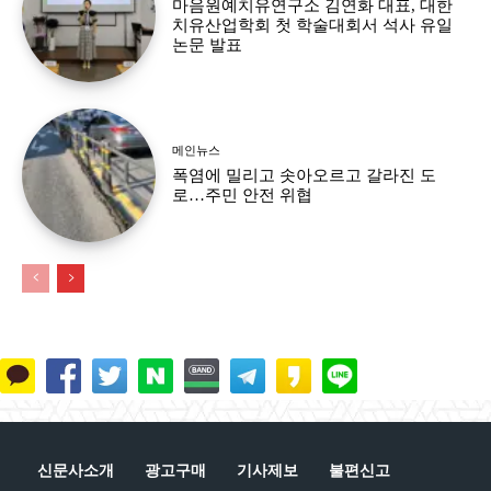
마음원예치유연구소 김연화 대표, 대한
치유산업학회 첫 학술대회서 석사 유일
논문 발표
메인뉴스
폭염에 밀리고 솟아오르고 갈라진 도
로…주민 안전 위협
신문사소개
광고구매
기사제보
불편신고