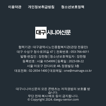
이용약관
개인정보취급방침
청소년보호정책
협력기관 : 대구광역시노인종합복지관(관장 전용만)
대구 수성구 청수로35길 47 | 전화번호 : 053-766-6011
발행·편집인 : 장한형│청소년보호책임자 : 장한형
등록번호 : 서울 아54999│등록일 : 2023-08-22
서울 마포구 잔다리로 48, 정원빌딩 3층
대표전화 : 02-2654-1400│대표메일 : one@mainage.co.kr
대구시니어신문의 모든 콘텐츠는 저작권법의 보호를 받
습니다.
무단 전재·복사·배포 등이 금지됩니다.
© Copyright 2024. daegu-senior.com