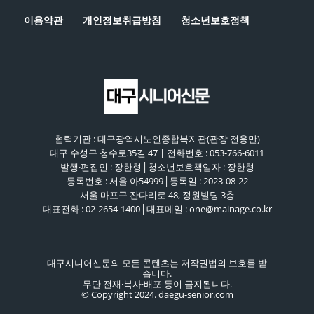
이용약관
개인정보취급방침
청소년보호정책
협력기관 : 대구광역시노인종합복지관(관장 전용만)
대구 수성구 청수로35길 47 | 전화번호 : 053-766-6011
발행·편집인 : 장한형│청소년보호책임자 : 장한형
등록번호 : 서울 아54999│등록일 : 2023-08-22
서울 마포구 잔다리로 48, 정원빌딩 3층
대표전화 : 02-2654-1400│대표메일 : one@mainage.co.kr
대구시니어신문의 모든 콘텐츠는 저작권법의 보호를 받
습니다.
무단 전재·복사·배포 등이 금지됩니다.
© Copyright 2024. daegu-senior.com