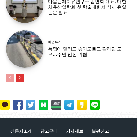
마음원예치유연구소 김연화 대표, 대한
치유산업학회 첫 학술대회서 석사 유일
논문 발표
메인뉴스
폭염에 밀리고 솟아오르고 갈라진 도
로…주민 안전 위협
신문사소개
광고구매
기사제보
불편신고