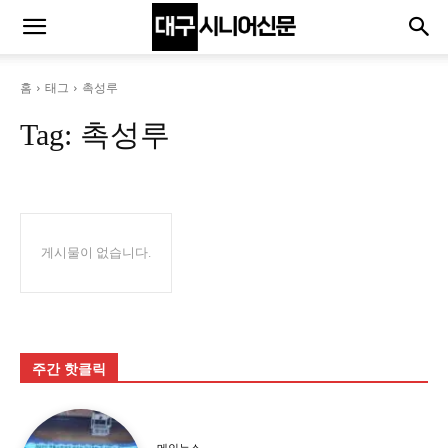
홈
태그
촉성루
Tag:
촉성루
게시물이 없습니다.
주간 핫클릭
메인뉴스