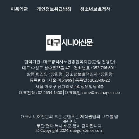
이용약관
개인정보취급방침
청소년보호정책
협력기관 : 대구광역시노인종합복지관(관장 전용만)
대구 수성구 청수로35길 47 | 전화번호 : 053-766-6011
발행·편집인 : 장한형│청소년보호책임자 : 장한형
등록번호 : 서울 아54999│등록일 : 2023-08-22
서울 마포구 잔다리로 48, 정원빌딩 3층
대표전화 : 02-2654-1400│대표메일 : one@mainage.co.kr
대구시니어신문의 모든 콘텐츠는 저작권법의 보호를 받
습니다.
무단 전재·복사·배포 등이 금지됩니다.
© Copyright 2024. daegu-senior.com