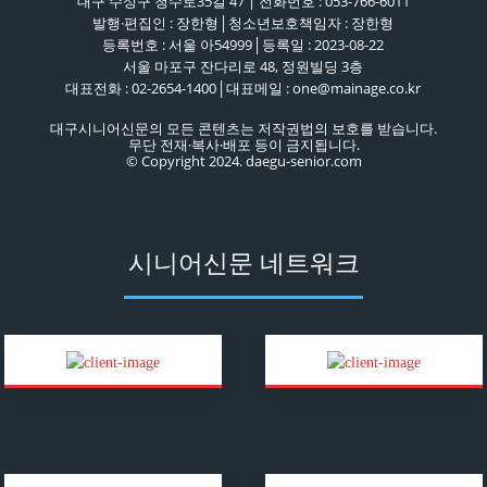
대구 수성구 청수로35길 47 | 전화번호 : 053-766-6011
발행·편집인 : 장한형│청소년보호책임자 : 장한형
등록번호 : 서울 아54999│등록일 : 2023-08-22
서울 마포구 잔다리로 48, 정원빌딩 3층
대표전화 : 02-2654-1400│대표메일 : one@mainage.co.kr
대구시니어신문의 모든 콘텐츠는 저작권법의 보호를 받습니다.
무단 전재·복사·배포 등이 금지됩니다.
© Copyright 2024. daegu-senior.com
시니어신문 네트워크