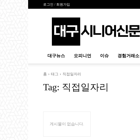
로그인 / 회원가입
대
구
시
니
어
신
대구뉴스
오피니언
이슈
경험거래소
문
홈
태그
직접일자리
Tag:
직접일자리
게시물이 없습니다.