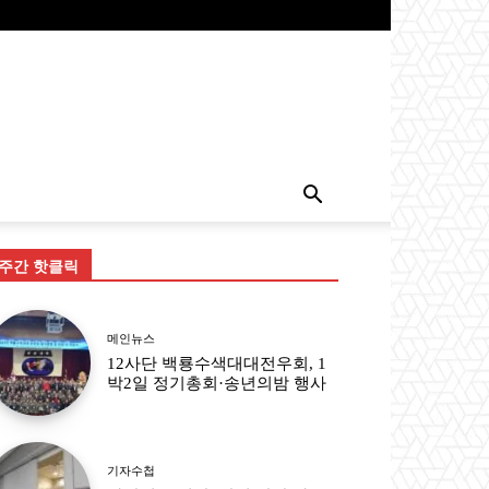
주간 핫클릭
메인뉴스
12사단 백룡수색대대전우회, 1
박2일 정기총회·송년의밤 행사
기자수첩