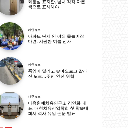
화장실 표지판, 남녀 각각 다른
색으로 표시해야
메인뉴스
아파트 단지 안 야외 물놀이장
마련, 시원한 여름 선사
메인뉴스
폭염에 밀리고 솟아오르고 갈라
진 도로…주민 안전 위협
대구뉴스
마음원예치유연구소 김연화 대
표, 대한치유산업학회 첫 학술대
회서 석사 유일 논문 발표