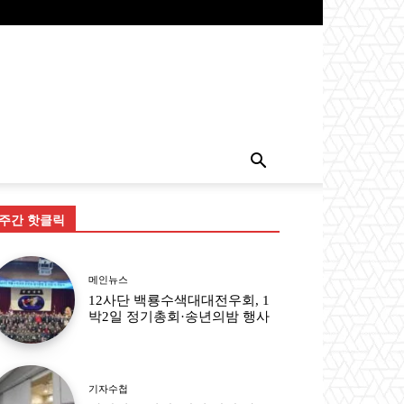
주간 핫클릭
메인뉴스
12사단 백룡수색대대전우회, 1
박2일 정기총회·송년의밤 행사
기자수첩