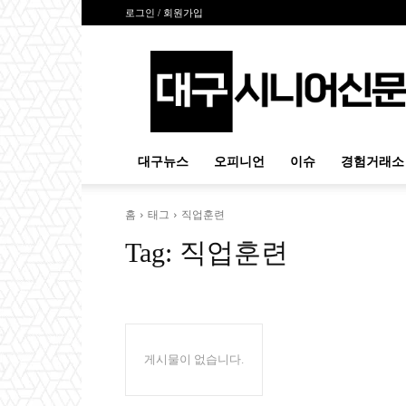
로그인 / 회원가입
대
구
시
니
어
신
대구뉴스
오피니언
이슈
경험거래소
문
홈
태그
직업훈련
Tag:
직업훈련
게시물이 없습니다.