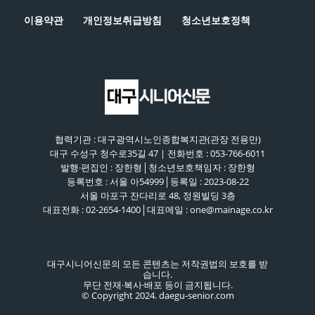
이용약관
개인정보취급방침
청소년보호정책
협력기관 : 대구광역시노인종합복지관(관장 전용만)
대구 수성구 청수로35길 47 | 전화번호 : 053-766-6011
발행·편집인 : 장한형│청소년보호책임자 : 장한형
등록번호 : 서울 아54999│등록일 : 2023-08-22
서울 마포구 잔다리로 48, 정원빌딩 3층
대표전화 : 02-2654-1400│대표메일 : one@mainage.co.kr
대구시니어신문의 모든 콘텐츠는 저작권법의 보호를 받
습니다.
무단 전재·복사·배포 등이 금지됩니다.
© Copyright 2024. daegu-senior.com