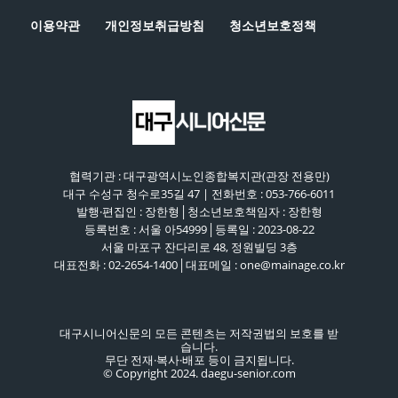
이용약관
개인정보취급방침
청소년보호정책
협력기관 : 대구광역시노인종합복지관(관장 전용만)
대구 수성구 청수로35길 47 | 전화번호 : 053-766-6011
발행·편집인 : 장한형│청소년보호책임자 : 장한형
등록번호 : 서울 아54999│등록일 : 2023-08-22
서울 마포구 잔다리로 48, 정원빌딩 3층
대표전화 : 02-2654-1400│대표메일 : one@mainage.co.kr
대구시니어신문의 모든 콘텐츠는 저작권법의 보호를 받
습니다.
무단 전재·복사·배포 등이 금지됩니다.
© Copyright 2024. daegu-senior.com