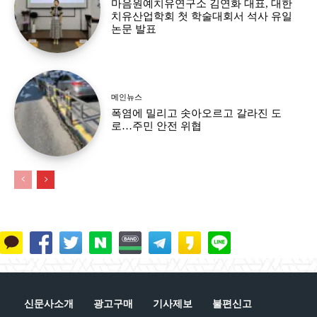
마음원예치유연구소 김연화 대표, 대한
치유산업학회 첫 학술대회서 석사 유일
논문 발표
메인뉴스
폭염에 밀리고 솟아오르고 갈라진 도
로…주민 안전 위협
신문사소개
광고구매
기사제보
불편신고