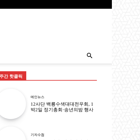
주간 핫클릭
메인뉴스
12사단 백룡수색대대전우회, 1
박2일 정기총회·송년의밤 행사
기자수첩