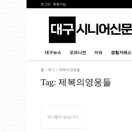
로그인 / 회원가입
대
구
시
니
어
신
대구뉴스
오피니언
이슈
경험거래소
문
홈
태그
제복의영웅들
Tag:
제복의영웅들
게시물이 없습니다.